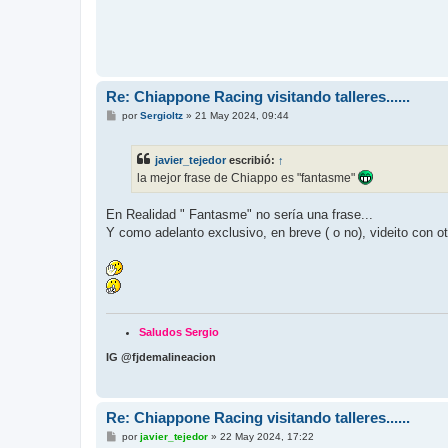
Re: Chiappone Racing visitando talleres......
M
por
Sergioltz
»
21 May 2024, 09:44
e
n
s
javier_tejedor
escribió:
↑
a
j
la mejor frase de Chiappo es "fantasme"
e
En Realidad " Fantasme" no sería una frase...
Y como adelanto exclusivo, en breve ( o no), videito con ot
Saludos Sergio
IG @fjdemalineacion
Re: Chiappone Racing visitando talleres......
M
por
javier_tejedor
»
22 May 2024, 17:22
e