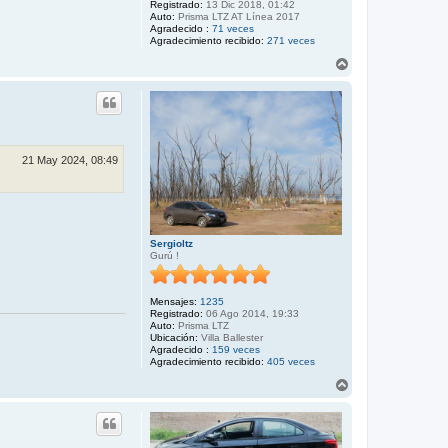
Registrado:
13 Dic 2018, 01:42
Auto:
Prisma LTZ AT Línea 2017
Agradecido :
71 veces
Agradecimiento recibido:
271 veces
A
r
r
i
b
a
21 May 2024, 08:49
Sergioltz
Gurú !
Mensajes:
1235
Registrado:
06 Ago 2014, 19:33
Auto:
Prisma LTZ
Ubicación:
Villa Ballester
Agradecido :
159 veces
Agradecimiento recibido:
405 veces
A
r
r
i
b