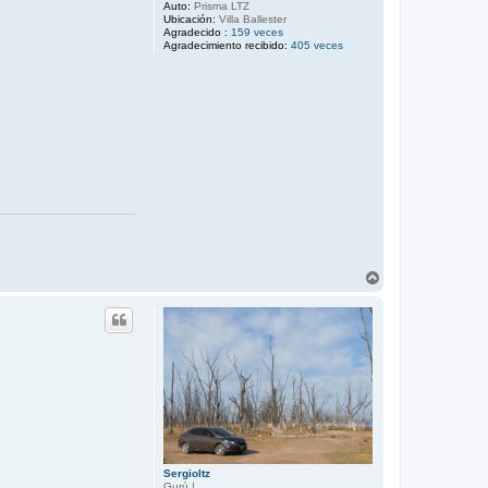
Auto:
Prisma LTZ
Ubicación:
Villa Ballester
Agradecido :
159 veces
Agradecimiento recibido:
405 veces
A
r
r
i
b
a
Sergioltz
Gurú !