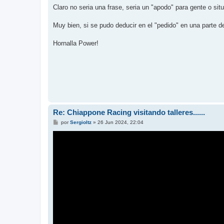
n
Claro no seria una frase, seria un "apodo" para gente o sit
s
a
j
Muy bien, si se pudo deducir en el "pedido" en una parte d
e
Hornalla Power!
Re: Chiappone Racing visitando talleres......
M
por
Sergioltz
»
26 Jun 2024, 22:04
e
n
s
a
j
e