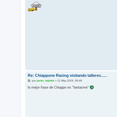
n
s
a
j
e
Re: Chiappone Racing visitando talleres......
M
por
javier_tejedor
»
21 May 2024, 08:49
e
n
la mejor frase de Chiappo es "fantasme"
s
a
j
e