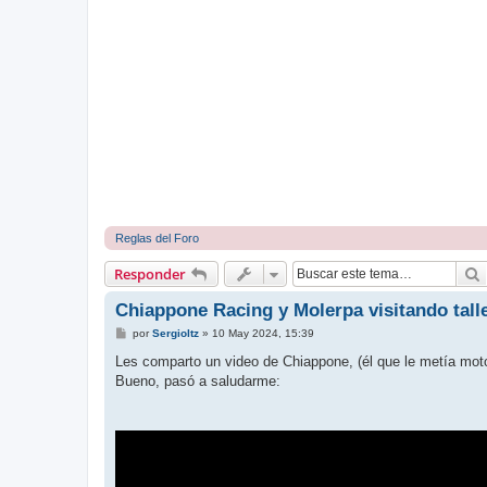
Reglas del Foro
Responder
Chiappone Racing y Molerpa visitando taller
M
por
Sergioltz
»
10 May 2024, 15:39
e
n
Les comparto un video de Chiappone, (él que le metía mot
s
Bueno, pasó a saludarme:
a
j
e