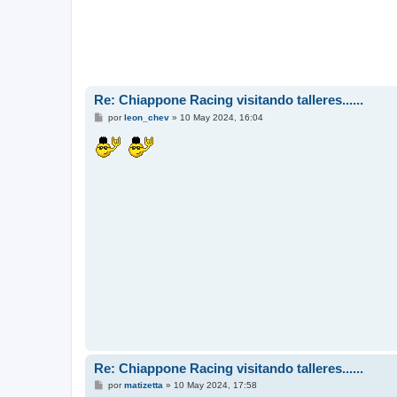
Re: Chiappone Racing visitando talleres......
M
por
leon_chev
»
10 May 2024, 16:04
e
n
s
a
j
e
Re: Chiappone Racing visitando talleres......
M
por
matizetta
»
10 May 2024, 17:58
e