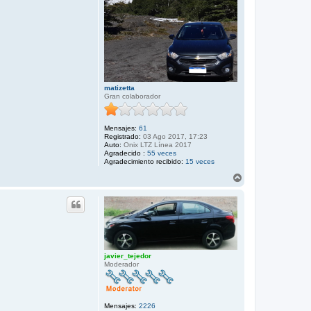
r
a
l
e
o
n
_
c
h
e
v
matizetta
Gran colaborador
Mensajes:
61
Registrado:
03 Ago 2017, 17:23
Auto:
Onix LTZ Línea 2017
Agradecido :
55 veces
Agradecimiento recibido:
15 veces
A
r
r
i
b
a
javier_tejedor
Moderador
Mensajes:
2226