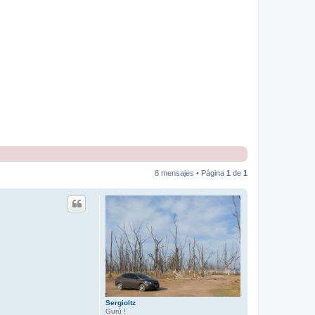
8 mensajes • Página
1
de
1
Sergioltz
Gurú !