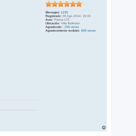
Mensajes:
1235
Registrado:
06 Ago 2014, 19:33
Auto:
Prisma LTZ
Ubicación:
Villa Ballester
Agradecido :
159 veces
Agradecimiento recibido:
405 veces
A
r
r