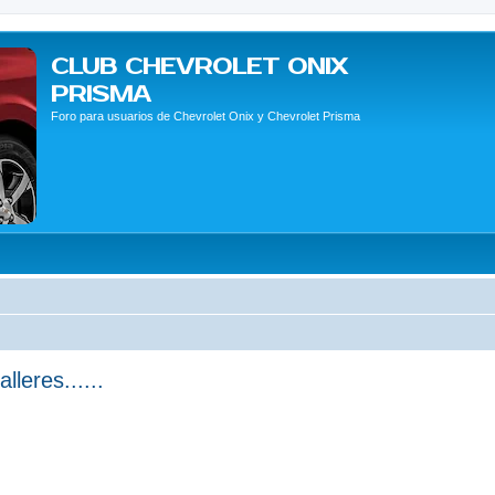
CLUB CHEVROLET ONIX
PRISMA
Foro para usuarios de Chevrolet Onix y Chevrolet Prisma
leres......