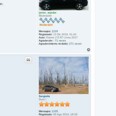
a
an.
javier_tejedor
Moderador
Mensajes:
2226
Registrado:
13 Dic 2018, 01:42
Auto:
Prisma LTZ AT Línea 2017
Agradecido :
71 veces
Agradecimiento recibido:
271 veces
A
r
r
i
b
a
Sergioltz
Gurú !
Mensajes:
1235
Registrado:
06 Ago 2014, 19:33