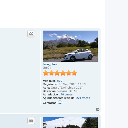
i
b
a
leon_chev
Gurú !
Mensajes:
630
Registrado:
06 Sep 2018, 14:13
Auto:
Onix LTZ AT Línea 2017
Ubicación:
Victoria, Bs. As.
Agradecido :
40 veces
Agradecimiento recibido:
224 veces
C
Contactar:
o
n
A
t
r
a
r
c
i
t
b
a