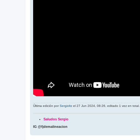
Última edición por
Sergioltz
el 27 Jun 2024, 08:26, editado 1 vez en total.
Saludos Sergio
IG @fjdemalineacion