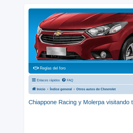
(Opens a new tab)
Reglas del foro
Enlaces rápidos
FAQ
Inicio
Índice general
Otros autos de Chevrolet
Chiappone Racing y Molerpa visitando tal