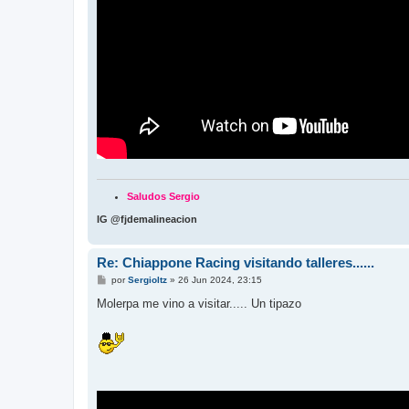
Saludos Sergio
IG @fjdemalineacion
Re: Chiappone Racing visitando talleres......
M
por
Sergioltz
»
26 Jun 2024, 23:15
e
n
Molerpa me vino a visitar..... Un tipazo
s
a
j
e