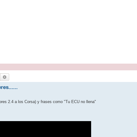
Buscar
Búsqueda avanzada
es......
ores 2.4 a los Corsa) y frases como "Tu ECU no llena"