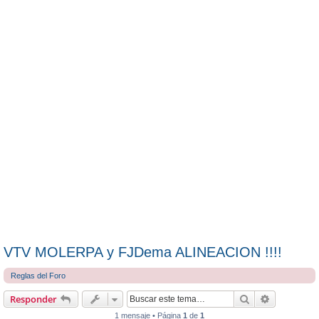
VTV MOLERPA y FJDema ALINEACION !!!!
Reglas del Foro
Buscar
Búsqueda 
Responder
1 mensaje • Página
1
de
1