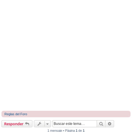
Reglas del Foro
Buscar
Búsqueda 
Responder
1 mensaje • Página
1
de
1