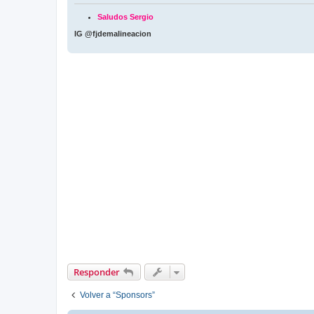
Saludos Sergio
IG @fjdemalineacion
Responder
Volver a “Sponsors”