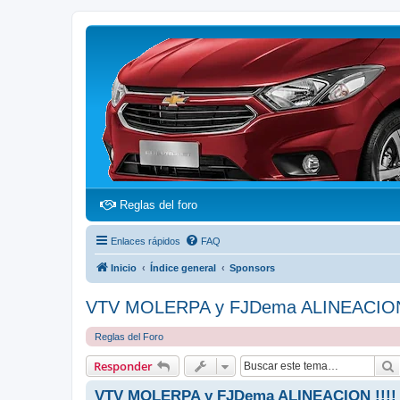
(Opens a new tab)
Reglas del foro
Enlaces rápidos
FAQ
Inicio
Índice general
Sponsors
VTV MOLERPA y FJDema ALINEACION 
Reglas del Foro
Responder
VTV MOLERPA y FJDema ALINEACION !!!!