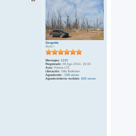
Sergioltz
Gurú !
Mensajes:
1235
Registrado:
06 Ago 2014, 19:33
Auto:
Prisma LTZ
Ubicación:
Villa Ballester
Agradecido :
159 veces
Agradecimiento recibido:
405 veces