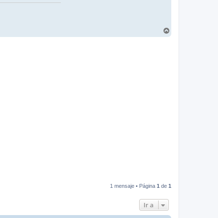
A
r
r
i
b
a
1 mensaje • Página
1
de
1
Ir a