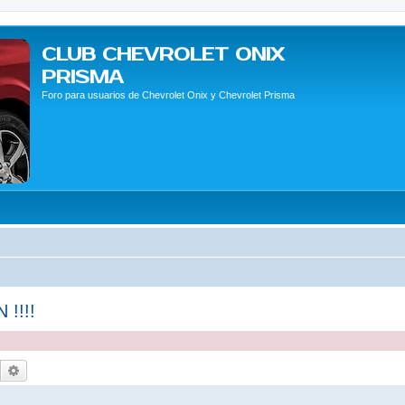
CLUB CHEVROLET ONIX
PRISMA
Foro para usuarios de Chevrolet Onix y Chevrolet Prisma
!!!!
Buscar
Búsqueda avanzada