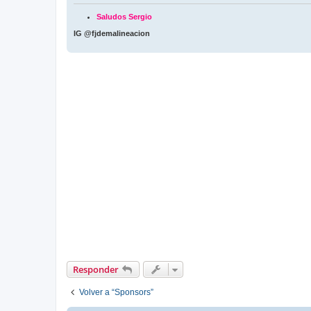
Saludos Sergio
IG @fjdemalineacion
Responder
Volver a “Sponsors”