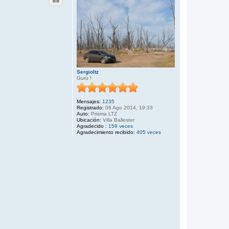
Sergioltz
Gurú !
Mensajes:
1235
Registrado:
06 Ago 2014, 19:33
Auto:
Prisma LTZ
Ubicación:
Villa Ballester
Agradecido :
159 veces
Agradecimiento recibido:
405 veces