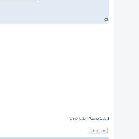
A
r
r
i
b
a
1 mensaje • Página
1
de
1
Ir a