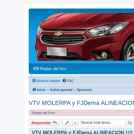
(Opens a new tab)
Reglas del foro
Enlaces rápidos
FAQ
Inicio
Índice general
Sponsors
VTV MOLERPA y FJDema ALINEACION 
Reglas del Foro
Responder
VTV MOLERPA y FJDema ALINEACION !!!!