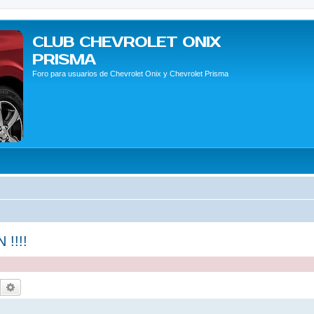
CLUB CHEVROLET ONIX
PRISMA
Foro para usuarios de Chevrolet Onix y Chevrolet Prisma
!!!!
Buscar
Búsqueda avanzada