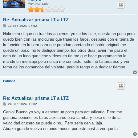
Muy avanzado
Re: Actualizar prisma LT a LTZ
M
13 Sep 2024, 07:52
e
n
Hola mira el que no trae los agujeros, yo se los hice, cuesta un poco pero
s
quedo bien con las molduras que traen los faros, después con el tema de
a
j
la función en la bcm para que prendan apretando el botón original me
e
quede un poco, no le dedique tiempo, los otros días javier me paso el
dato de un loco que tiene vídeos en tic toc que hace programación le
mande un mensaje pero nunca me contesto, sólo me faltaría eso y ver
tema de los comandos del volante, pero le tengo que dedicar tiempo.
Pablons
Re: Actualizar prisma LT a LTZ
M
24 Sep 2024, 12:02
e
n
Genio! Bueno yo voy a esperar un poco para actualizarlo. Pero me
s
gustaria ponerle los faros auxiliares para la ruta, y nose si lo de la
a
j
velocidad crucero se puede o no.. Pero seria genial jaja.
e
Abrazo grande vuelvo en unos meses por este post a ver que tal.