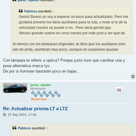
javier_tejedor
escribió:
↑
a
j
e
Pablons
escribió:
↑
Genio! Bueno yo voy a esperar un poco para actualizarlo. Pero me
gustaria ponerle los faros auxiliares para la ruta, y nose si lo de la
velocidad crucero se puede o no.. Pero seria genial jaja.
Abrazo grande vuelvo en unos meses por este post a ver que tal.
Al menos con las lamparas originales, te diria que los auxiliares solo
van de pinta, alumbran muy poco, aunque en ocasiones ayudan
Con lámpara te referis a optica? Porque justo tuve que cambiar una y
puse alternativa marca tyc.
De por si iluminan bastante poco en bajas..
javier_tejedor
Moderador
Re: Actualizar prisma LT a LTZ
M
27 Sep 2024, 17:44
e
n
s
Pablons
escribió:
↑
a
j