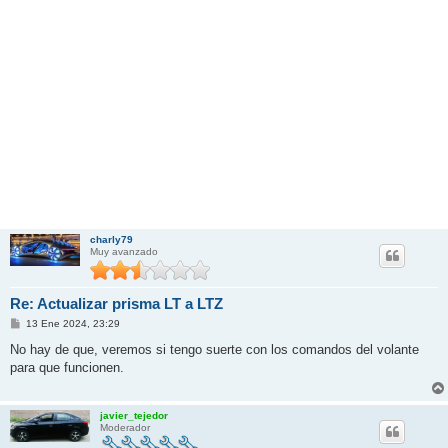
charly79
Muy avanzado
Re: Actualizar prisma LT a LTZ
M
13 Ene 2024, 23:29
e
n
No hay de que, veremos si tengo suerte con los comandos del volante
s
para que funcionen.
a
j
e
javier_tejedor
Moderador