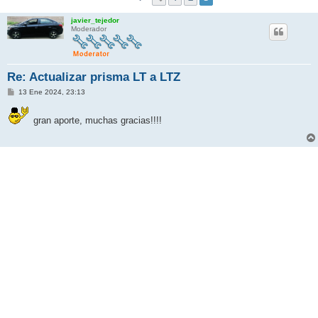
javier_tejedor
Moderador
Re: Actualizar prisma LT a LTZ
M
13 Ene 2024, 23:13
e
n
s
gran aporte, muchas gracias!!!!
a
j
e