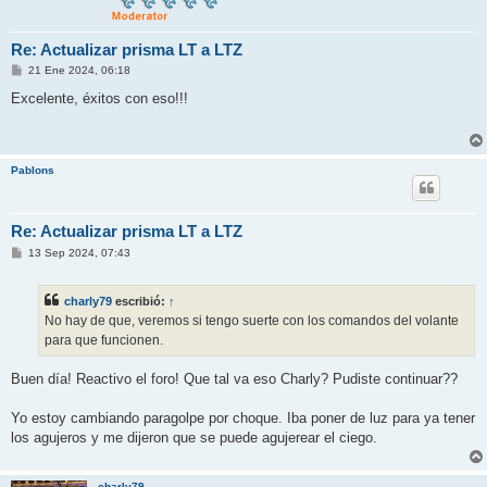
Re: Actualizar prisma LT a LTZ
M
21 Ene 2024, 06:18
e
n
Excelente, éxitos con eso!!!
s
a
j
e
Pablons
Re: Actualizar prisma LT a LTZ
M
13 Sep 2024, 07:43
e
n
s
charly79
escribió:
↑
a
j
No hay de que, veremos si tengo suerte con los comandos del volante
e
para que funcionen.
Buen día! Reactivo el foro! Que tal va eso Charly? Pudiste continuar??
Yo estoy cambiando paragolpe por choque. Iba poner de luz para ya tener
los agujeros y me dijeron que se puede agujerear el ciego.
charly79