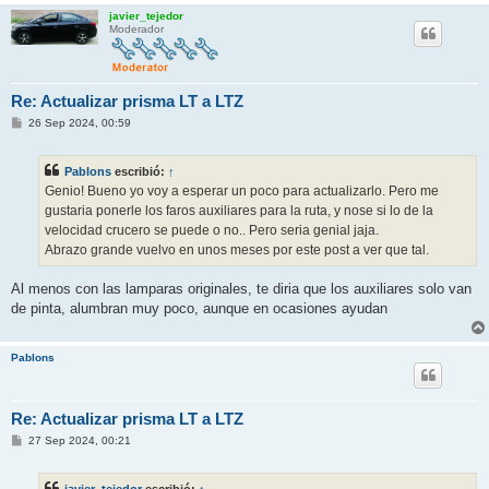
javier_tejedor
Moderador
Re: Actualizar prisma LT a LTZ
M
26 Sep 2024, 00:59
e
n
s
Pablons
escribió:
↑
a
j
Genio! Bueno yo voy a esperar un poco para actualizarlo. Pero me
e
gustaria ponerle los faros auxiliares para la ruta, y nose si lo de la
velocidad crucero se puede o no.. Pero seria genial jaja.
Abrazo grande vuelvo en unos meses por este post a ver que tal.
Al menos con las lamparas originales, te diria que los auxiliares solo van
de pinta, alumbran muy poco, aunque en ocasiones ayudan
Pablons
Re: Actualizar prisma LT a LTZ
M
27 Sep 2024, 00:21
e
n
s