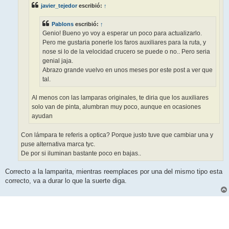
e
javier_tejedor
escribió:
↑
Pablons
escribió:
↑
Genio! Bueno yo voy a esperar un poco para actualizarlo.
Pero me gustaria ponerle los faros auxiliares para la ruta, y
nose si lo de la velocidad crucero se puede o no.. Pero seria
genial jaja.
Abrazo grande vuelvo en unos meses por este post a ver que
tal.
Al menos con las lamparas originales, te diria que los auxiliares
solo van de pinta, alumbran muy poco, aunque en ocasiones
ayudan
Con lámpara te referis a optica? Porque justo tuve que cambiar una y
puse alternativa marca tyc.
De por si iluminan bastante poco en bajas..
Correcto a la lamparita, mientras reemplaces por una del mismo tipo esta
correcto, va a durar lo que la suerte diga.