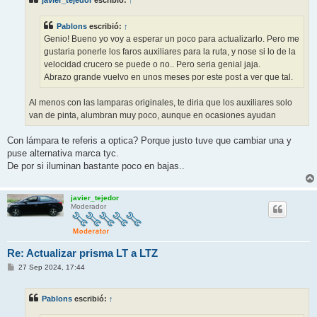
javier_tejedor
escribió:
↑
a
j
e
Pablons
escribió:
↑
Genio! Bueno yo voy a esperar un poco para actualizarlo. Pero me
gustaria ponerle los faros auxiliares para la ruta, y nose si lo de la
velocidad crucero se puede o no.. Pero seria genial jaja.
Abrazo grande vuelvo en unos meses por este post a ver que tal.
Al menos con las lamparas originales, te diria que los auxiliares solo
van de pinta, alumbran muy poco, aunque en ocasiones ayudan
Con lámpara te referis a optica? Porque justo tuve que cambiar una y
puse alternativa marca tyc.
De por si iluminan bastante poco en bajas..
javier_tejedor
Moderador
Re: Actualizar prisma LT a LTZ
M
27 Sep 2024, 17:44
e
n
s
Pablons
escribió:
↑
a
j