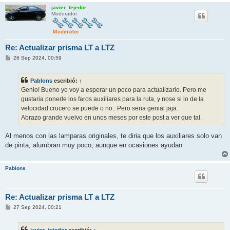
javier_tejedor
Moderador
Re: Actualizar prisma LT a LTZ
M
26 Sep 2024, 00:59
e
n
s
Pablons
escribió:
↑
a
j
Genio! Bueno yo voy a esperar un poco para actualizarlo. Pero me
e
gustaria ponerle los faros auxiliares para la ruta, y nose si lo de la
velocidad crucero se puede o no.. Pero seria genial jaja.
Abrazo grande vuelvo en unos meses por este post a ver que tal.
Al menos con las lamparas originales, te diria que los auxiliares solo van
de pinta, alumbran muy poco, aunque en ocasiones ayudan
Pablons
Re: Actualizar prisma LT a LTZ
M
27 Sep 2024, 00:21
e
n
s