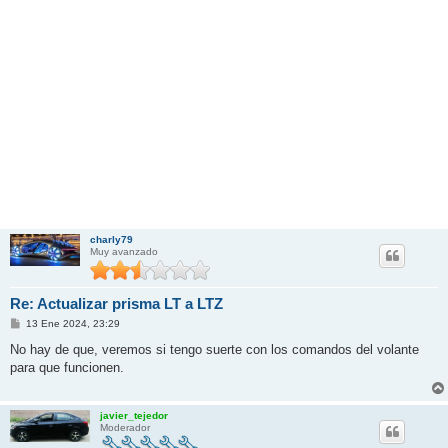
charly79
Muy avanzado
Re: Actualizar prisma LT a LTZ
M
13 Ene 2024, 23:29
e
n
No hay de que, veremos si tengo suerte con los comandos del volante
s
para que funcionen.
a
j
e
javier_tejedor
Moderador