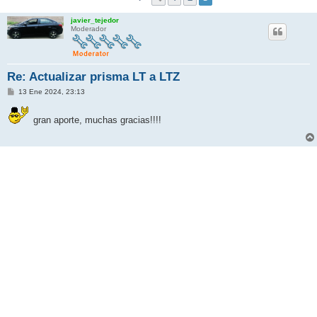
javier_tejedor
Moderador
Re: Actualizar prisma LT a LTZ
M
13 Ene 2024, 23:13
e
n
s
gran aporte, muchas gracias!!!!
a
j
e