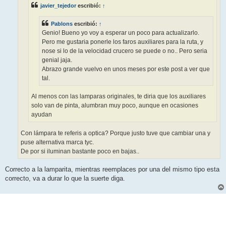
e
javier_tejedor
escribió:
↑
Pablons
escribió:
↑
Genio! Bueno yo voy a esperar un poco para actualizarlo.
Pero me gustaria ponerle los faros auxiliares para la ruta, y
nose si lo de la velocidad crucero se puede o no.. Pero seria
genial jaja.
Abrazo grande vuelvo en unos meses por este post a ver que
tal.
Al menos con las lamparas originales, te diria que los auxiliares
solo van de pinta, alumbran muy poco, aunque en ocasiones
ayudan
Con lámpara te referis a optica? Porque justo tuve que cambiar una y
puse alternativa marca tyc.
De por si iluminan bastante poco en bajas..
Correcto a la lamparita, mientras reemplaces por una del mismo tipo esta
correcto, va a durar lo que la suerte diga.