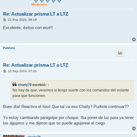
Re: Actualizar prisma LT a LTZ
M
21 Ene 2024, 06:18
e
n
Excelente, éxitos con eso!!!
s
a
j
e
Pablons
Re: Actualizar prisma LT a LTZ
M
13 Sep 2024, 07:43
e
n
s
charly79
escribió:
↑
a
j
No hay de que, veremos si tengo suerte con los comandos del volante
e
para que funcionen.
Buen día! Reactivo el foro! Que tal va eso Charly? Pudiste continuar??
Yo estoy cambiando paragolpe por choque. Iba poner de luz para ya tener
los agujeros y me dijeron que se puede agujerear el ciego.
charly79