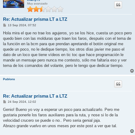
Muy avanzado
Re: Actualizar prisma LT a LTZ
M
13 Sep 2024, 07:52
e
n
Hola mira el que no trae los agujeros, yo se los hice, cuesta un poco pero
s
quedo bien con las molduras que traen los faros, después con el tema de
a
j
la función en la bcm para que prendan apretando el botón original me
e
quede un poco, no le dedique tiempo, los otros días javier me paso el
dato de un loco que tiene vídeos en tic toc que hace programación le
mande un mensaje pero nunca me contesto, sólo me faltaría eso y ver
tema de los comandos del volante, pero le tengo que dedicar tiempo.
Pablons
Re: Actualizar prisma LT a LTZ
M
24 Sep 2024, 12:02
e
n
Genio! Bueno yo voy a esperar un poco para actualizarlo. Pero me
s
gustaria ponerle los faros auxiliares para la ruta, y nose si lo de la
a
j
velocidad crucero se puede o no.. Pero seria genial jaja.
e
Abrazo grande vuelvo en unos meses por este post a ver que tal.