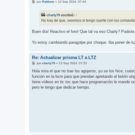
M
por
Pablons
»
13 Sep 2024, 07:43
e
n
s
charly79
escribió:
↑
a
j
No hay de que, veremos si tengo suerte con los comando
e
Buen día! Reactivo el foro! Que tal va eso Charly? Pudiste
Yo estoy cambiando paragolpe por choque. Iba poner de luz
Re: Actualizar prisma LT a LTZ
M
por
charly79
»
13 Sep 2024, 07:52
e
n
Hola mira el que no trae los agujeros, yo se los hice, cue
s
función en la bcm para que prendan apretando el botón orig
a
j
tiene vídeos en tic toc que hace programación le mande u
e
pero le tengo que dedicar tiempo.