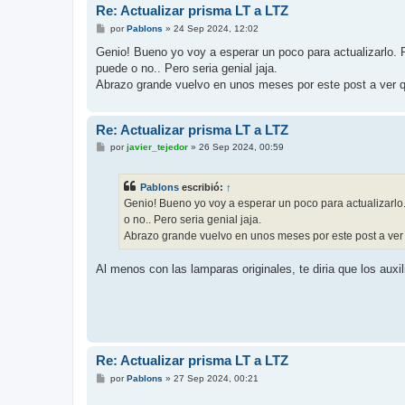
Re: Actualizar prisma LT a LTZ
M
por
Pablons
»
24 Sep 2024, 12:02
e
n
Genio! Bueno yo voy a esperar un poco para actualizarlo. Pe
s
puede o no.. Pero seria genial jaja.
a
j
Abrazo grande vuelvo en unos meses por este post a ver q
e
Re: Actualizar prisma LT a LTZ
M
por
javier_tejedor
»
26 Sep 2024, 00:59
e
n
s
Pablons
escribió:
↑
a
j
Genio! Bueno yo voy a esperar un poco para actualizarlo. 
e
o no.. Pero seria genial jaja.
Abrazo grande vuelvo en unos meses por este post a ver 
Al menos con las lamparas originales, te diria que los au
Re: Actualizar prisma LT a LTZ
M
por
Pablons
»
27 Sep 2024, 00:21
e
n