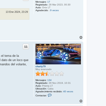
b
Mensajes:
17
Registrado:
28 Mar 2023, 00:30
a
Auto:
Onix LT
Agradecido :
9 veces
13 Ene 2024, 23:29
A
r
r
i
b
a
 el tema de la
l dato de un loco que
mandos del volante,
charly79
Muy avanzado
Mensajes:
134
Registrado:
29 Nov 2019, 10:31
Auto:
Prisma LT
Ubicación:
Caba
Agradecimiento recibido:
40 veces
C
Contactar:
o
n
A
t
r
a