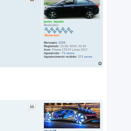
javier_tejedor
Moderador
Mensajes:
2226
Registrado:
13 Dic 2018, 01:42
Auto:
Prisma LTZ AT Línea 2017
Agradecido :
71 veces
Agradecimiento recibido:
271 veces
A
r
r
i
b
a
charly79