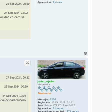
Agradecido :
9 veces
26 Sep 2024, 00:59
24 Sep 2024, 12:02
elocidad crucero se
A
r
r
i
b
a
27 Sep 2024, 00:21
javier_tejedor
Moderador
26 Sep 2024, 00:59
24 Sep 2024, 12:02
Mensajes:
2226
la velocidad crucero
Registrado:
13 Dic 2018, 01:42
Auto:
Prisma LTZ AT Línea 2017
Agradecido :
71 veces
Agradecimiento recibido:
271 veces