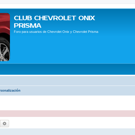
CLUB CHEVROLET ONIX
PRISMA
Foro para usuarios de Chevrolet Onix y Chevrolet Prisma
rsonalización
Buscar
Búsqueda avanzada