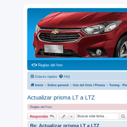
(Opens a new tab)
Reglas del foro
Enlaces rápidos
FAQ
Inicio
Índice general
Uso del Onix / Prisma
Tuning - Pe
Actualizar prisma LT a LTZ
Reglas del Foro
Responder
Re: Actualizar prisma LT a LTZ