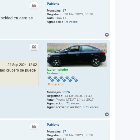
r
c
Pablons
i
t
b
Mensajes:
17
a
Registrado:
28 Mar 2023, 00:30
r
a
elocidad crucero se
Auto:
Onix LT
c
Agradecido :
9 veces
h
a
r
l
A
y
r
7
r
9
i
b
a
24 Sep 2024, 12:02
javier_tejedor
cidad crucero se puede
Moderador
Mensajes:
2226
Registrado:
13 Dic 2018, 01:42
Auto:
Prisma LTZ AT Línea 2017
Agradecido :
71 veces
Agradecimiento recibido:
271 veces
A
r
r
Pablons
i
b
Mensajes:
17
Registrado:
28 Mar 2023, 00:30
a
Auto:
Onix LT