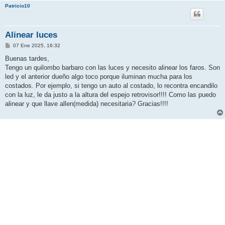
Patricio10
Alinear luces
M
07 Ene 2025, 16:32
e
n
Buenas tardes,
s
Tengo un quilombo barbaro con las luces y necesito alinear los faros. Son
a
j
led y el anterior dueño algo toco porque iluminan mucha para los
e
costados. Por ejemplo, si tengo un auto al costado, lo recontra encandilo
con la luz, le da justo a la altura del espejo retrovisor!!!! Como las puedo
alinear y que llave allen(medida) necesitaria? Gracias!!!!