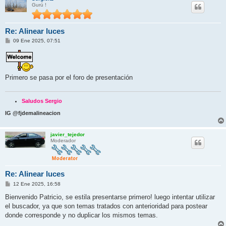
Gurú !
Re: Alinear luces
M
09 Ene 2025, 07:51
e
n
s
a
j
Primero se pasa por el foro de presentación
e
Saludos Sergio
IG @fjdemalineacion
javier_tejedor
Moderador
Re: Alinear luces
M
12 Ene 2025, 16:58
e
n
Bienvenido Patricio, se estila presentarse primero! luego intentar utilizar
s
el buscador, ya que son temas tratados con anterioridad para postear
a
j
donde corresponde y no duplicar los mismos temas.
e