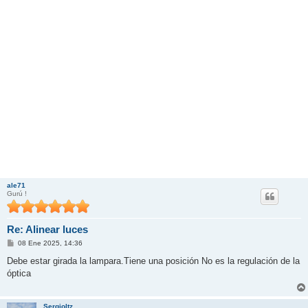
ale71
Gurú !
Re: Alinear luces
M
08 Ene 2025, 14:36
e
n
Debe estar girada la lampara.Tiene una posición No es la regulación de la
s
óptica
a
j
e
Sergioltz