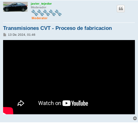
javier_tejedor
Moderador
Transmisiones CVT - Proceso de fabricacion
M
13 Dic 2024, 01:46
e
n
s
a
j
e