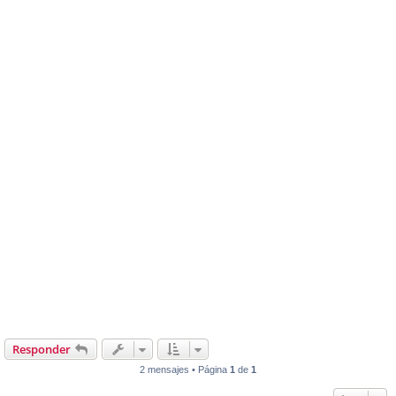
Responder
2 mensajes • Página
1
de
1