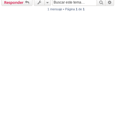
Buscar
Búsqueda 
Responder
1 mensaje • Página
1
de
1