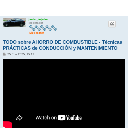
javier_tejedor
Moderador
TODO sobre AHORRO DE COMBUSTIBLE - Técnicas
PRÁCTICAS de CONDUCCIÓN y MANTENIMIENTO
M
25 Ene 2025, 15:17
e
n
s
a
j
e