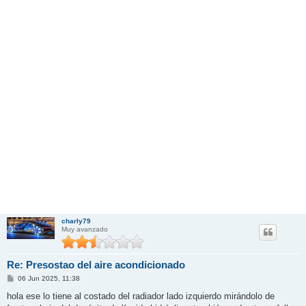
charly79
Muy avanzado
Re: Presostao del aire acondicionado
M
06 Jun 2025, 11:38
e
n
hola ese lo tiene al costado del radiador lado izquierdo mirándolo de
s