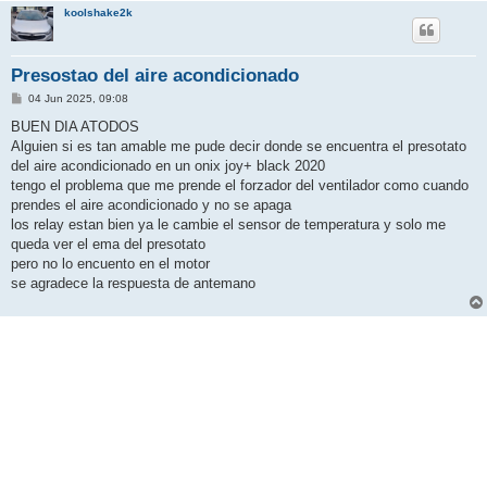
koolshake2k
Presostao del aire acondicionado
M
04 Jun 2025, 09:08
e
n
BUEN DIA ATODOS
s
Alguien si es tan amable me pude decir donde se encuentra el presotato
a
j
del aire acondicionado en un onix joy+ black 2020
e
tengo el problema que me prende el forzador del ventilador como cuando
prendes el aire acondicionado y no se apaga
los relay estan bien ya le cambie el sensor de temperatura y solo me
queda ver el ema del presotato
pero no lo encuento en el motor
se agradece la respuesta de antemano