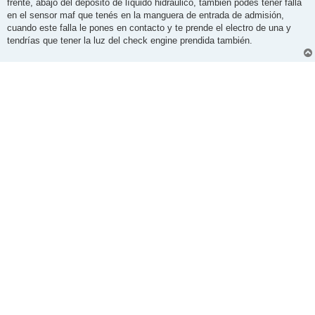
frente, abajo del depósito de líquido hidráulico, también podes tener falla
a
j
en el sensor maf que tenés en la manguera de entrada de admisión,
e
cuando este falla le pones en contacto y te prende el electro de una y
tendrías que tener la luz del check engine prendida también.