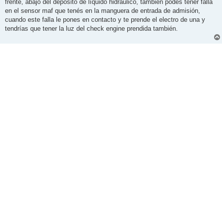
frente, abajo del depósito de líquido hidráulico, también podes tener falla
a
j
en el sensor maf que tenés en la manguera de entrada de admisión,
e
cuando este falla le pones en contacto y te prende el electro de una y
tendrías que tener la luz del check engine prendida también.