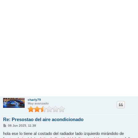
charly79
Muy avanzado
Re: Presostao del aire acondicionado
M
06 Jun 2025, 11:38
e
n
hola ese lo tiene al costado del radiador lado izquierdo mirándolo de
s