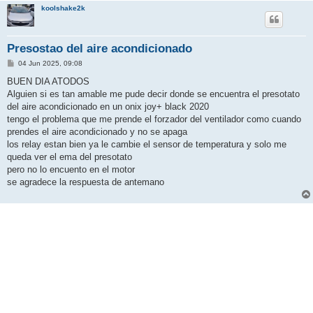
koolshake2k
Presostao del aire acondicionado
M
04 Jun 2025, 09:08
e
n
BUEN DIA ATODOS
s
Alguien si es tan amable me pude decir donde se encuentra el presotato
a
j
del aire acondicionado en un onix joy+ black 2020
e
tengo el problema que me prende el forzador del ventilador como cuando
prendes el aire acondicionado y no se apaga
los relay estan bien ya le cambie el sensor de temperatura y solo me
queda ver el ema del presotato
pero no lo encuento en el motor
se agradece la respuesta de antemano