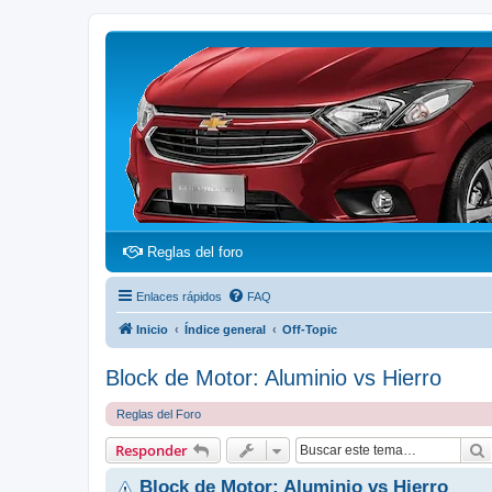
(Opens a new tab)
Reglas del foro
Enlaces rápidos
FAQ
Inicio
Índice general
Off-Topic
Block de Motor: Aluminio vs Hierro
Reglas del Foro
Responder
Block de Motor: Aluminio vs Hierro