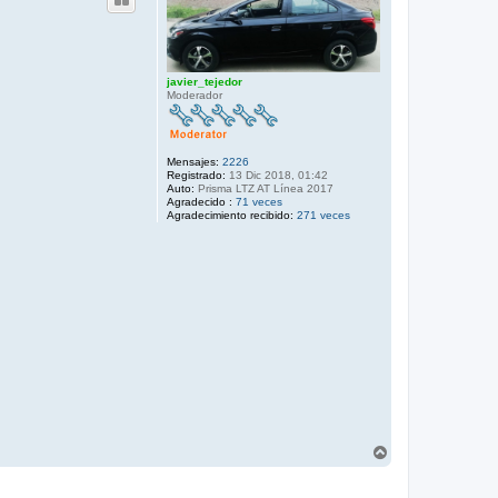
javier_tejedor
Moderador
Mensajes:
2226
Registrado:
13 Dic 2018, 01:42
Auto:
Prisma LTZ AT Línea 2017
Agradecido :
71 veces
Agradecimiento recibido:
271 veces
A
r
r