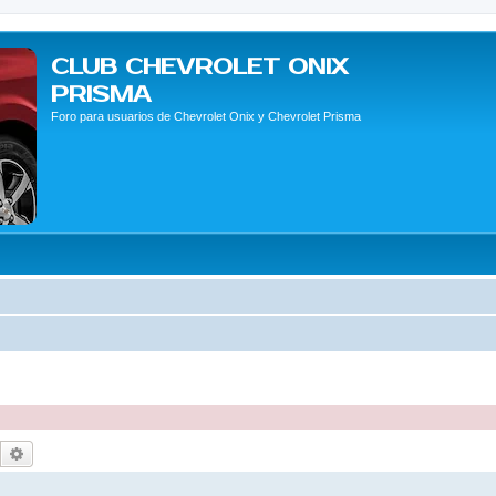
CLUB CHEVROLET ONIX
PRISMA
Foro para usuarios de Chevrolet Onix y Chevrolet Prisma
Buscar
Búsqueda avanzada