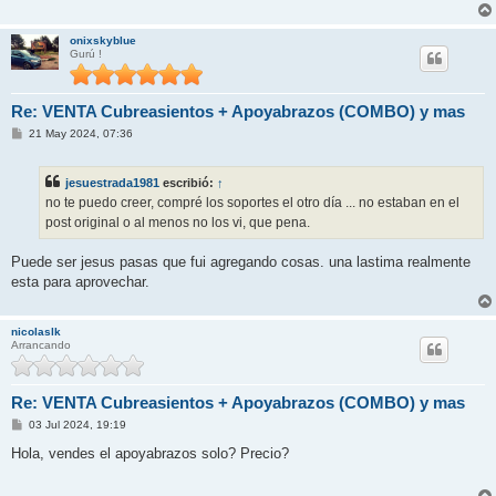
j
e
onixskyblue
Gurú !
Re: VENTA Cubreasientos + Apoyabrazos (COMBO) y mas
M
21 May 2024, 07:36
e
n
s
jesuestrada1981
escribió:
↑
a
j
no te puedo creer, compré los soportes el otro día ... no estaban en el
e
post original o al menos no los vi, que pena.
Puede ser jesus pasas que fui agregando cosas. una lastima realmente
esta para aprovechar.
nicolaslk
Arrancando
Re: VENTA Cubreasientos + Apoyabrazos (COMBO) y mas
M
03 Jul 2024, 19:19
e
n
Hola, vendes el apoyabrazos solo? Precio?
s
a
j