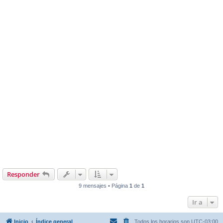
Responder
9 mensajes • Página
1
de
1
Ir a
Inicio
Índice general
Todos los horarios son
UTC-03:00