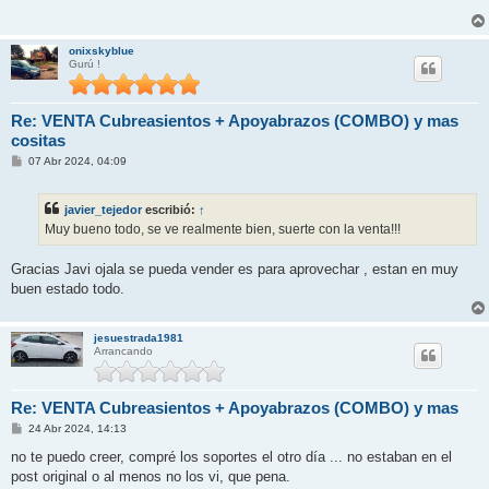
a
j
e
onixskyblue
Gurú !
Re: VENTA Cubreasientos + Apoyabrazos (COMBO) y mas
cositas
M
07 Abr 2024, 04:09
e
n
s
javier_tejedor
escribió:
↑
a
j
Muy bueno todo, se ve realmente bien, suerte con la venta!!!
e
Gracias Javi ojala se pueda vender es para aprovechar , estan en muy
buen estado todo.
jesuestrada1981
Arrancando
Re: VENTA Cubreasientos + Apoyabrazos (COMBO) y mas
M
24 Abr 2024, 14:13
e
n
no te puedo creer, compré los soportes el otro día ... no estaban en el
s
post original o al menos no los vi, que pena.
a