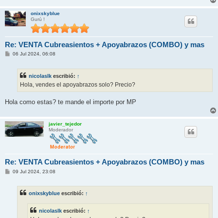
e
onixskyblue
Gurú !
Re: VENTA Cubreasientos + Apoyabrazos (COMBO) y mas
M
06 Jul 2024, 06:08
e
n
s
nicolaslk
escribió:
↑
a
j
Hola, vendes el apoyabrazos solo? Precio?
e
Hola como estas? te mande el importe por MP
javier_tejedor
Moderador
Re: VENTA Cubreasientos + Apoyabrazos (COMBO) y mas
M
09 Jul 2024, 23:08
e
n
s
onixskyblue
escribió:
↑
a
j
e
nicolaslk
escribió:
↑