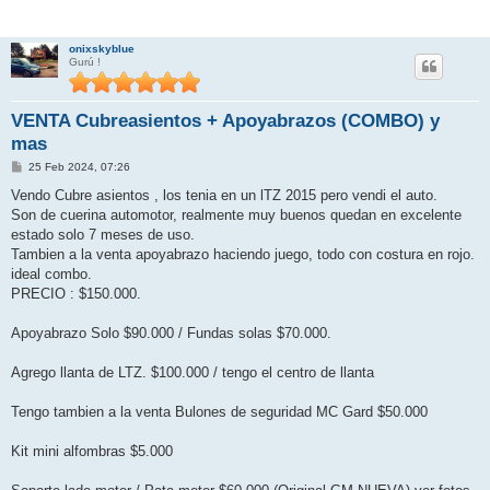
onixskyblue
Gurú !
VENTA Cubreasientos + Apoyabrazos (COMBO) y
mas
M
25 Feb 2024, 07:26
e
n
Vendo Cubre asientos , los tenia en un lTZ 2015 pero vendi el auto.
s
Son de cuerina automotor, realmente muy buenos quedan en excelente
a
j
estado solo 7 meses de uso.
e
Tambien a la venta apoyabrazo haciendo juego, todo con costura en rojo.
ideal combo.
PRECIO : $150.000.
Apoyabrazo Solo $90.000 / Fundas solas $70.000.
Agrego llanta de LTZ. $100.000 / tengo el centro de llanta
Tengo tambien a la venta Bulones de seguridad MC Gard $50.000
Kit mini alfombras $5.000