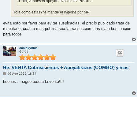
Hola, vendes el apoyabrazos solo? Precio?
Hola como estas? te mande el importe por MP
evita esto por favor para evitar suspicacias, el precio publicado trata de
respetarlo, cuanto mas publica sea la transaccion mas clara la situacion
para todos
onixskyblue
Gurú !
Re: VENTA Cubreasientos + Apoyabrazos (COMBO) y mas
M
07 Ago 2025, 18:14
e
n
buenas ... sigue todo a la venta!!!!
s
a
j
e