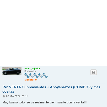
javier_tejedor
Moderador
Re: VENTA Cubreasientos + Apoyabrazos (COMBO) y mas
cositas
M
05 Mar 2024, 07:11
e
n
Muy bueno todo, se ve realmente bien, suerte con la venta!!!
s