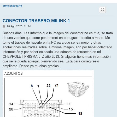
elmejoracuario
CONECTOR TRASERO MILINK 1
M
28 Ago 2025, 11:14
e
n
Buenos días. Les informo que la imagen del conector no es mia, se trata
s
de una version que corre por internet en portugues, escrita a mano. Me
a
j
tome el trabajo de hacerlo en la PC para que se lea mejor y otras
e
anotaciones realizadas sobre la misma imagen, son por haber colectado
información y por haber colocado una cámara de retroceso en mi
CHEVROLET PRISMA LTZ año 2013. Si alguien tiene mas información
que se le pueda agregar, bienvenido sea. Esta para corregirse o
ampliarse. Desde ya muchas gracias.
ADJUNTOS