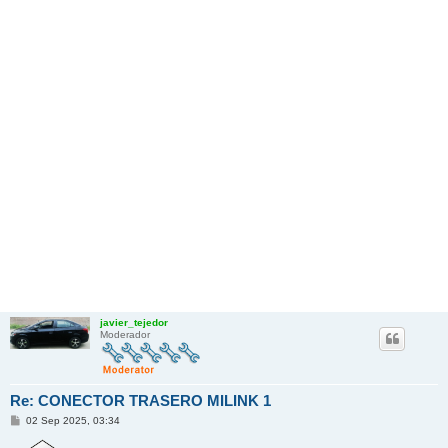
javier_tejedor
Moderador
Re: CONECTOR TRASERO MILINK 1
M
02 Sep 2025, 03:34
e
n