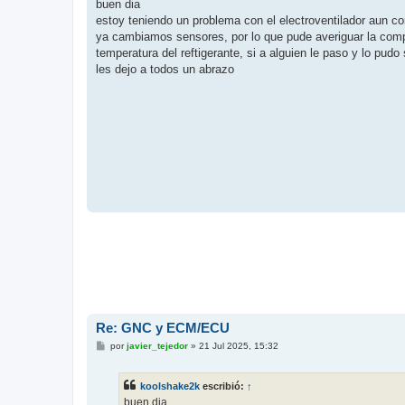
n
buen dia
s
estoy teniendo un problema con el electroventilador aun co
a
j
ya cambiamos sensores, por lo que pude averiguar la compu
e
temperatura del reftigerante, si a alguien le paso y lo pud
les dejo a todos un abrazo
Re: GNC y ECM/ECU
M
por
javier_tejedor
»
21 Jul 2025, 15:32
e
n
s
koolshake2k
escribió:
↑
a
j
buen dia