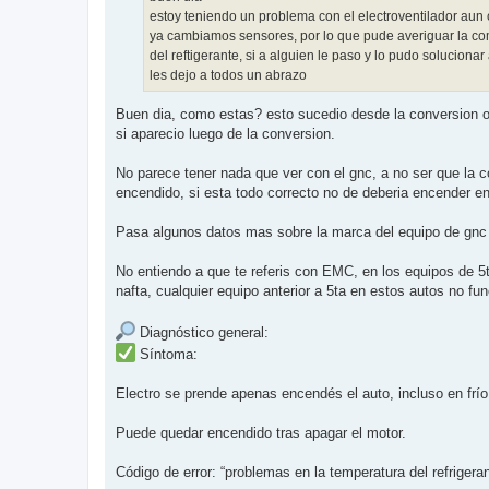
e
estoy teniendo un problema con el electroventilador aun
ya cambiamos sensores, por lo que pude averiguar la com
del reftigerante, si a alguien le paso y lo pudo solucion
les dejo a todos un abrazo
Buen dia, como estas? esto sucedio desde la conversion o a
si aparecio luego de la conversion.
No parece tener nada que ver con el gnc, a no ser que la 
encendido, si esta todo correcto no de deberia encender en
Pasa algunos datos mas sobre la marca del equipo de gnc qu
No entiendo a que te referis con EMC, en los equipos de 
nafta, cualquier equipo anterior a 5ta en estos autos no fu
Diagnóstico general:
Síntoma:
Electro se prende apenas encendés el auto, incluso en frío
Puede quedar encendido tras apagar el motor.
Código de error: “problemas en la temperatura del refrigeran