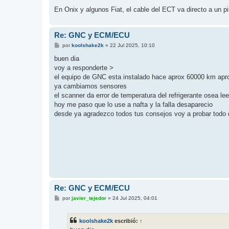
En Onix y algunos Fiat, el cable del ECT va directo a un p
Re: GNC y ECM/ECU
M
por
koolshake2k
»
22 Jul 2025, 10:10
e
n
buen dia
s
voy a responderte >
a
j
el equipo de GNC esta instalado hace aprox 60000 km apr
e
ya cambiamos sensores
el scanner da error de temperatura del refrigerante osea lee
hoy me paso que lo use a nafta y la falla desaparecio
desde ya agradezco todos tus consejos voy a probar todo
Re: GNC y ECM/ECU
M
por
javier_tejedor
»
24 Jul 2025, 04:01
e
n
s
koolshake2k
escribió:
↑
a
j