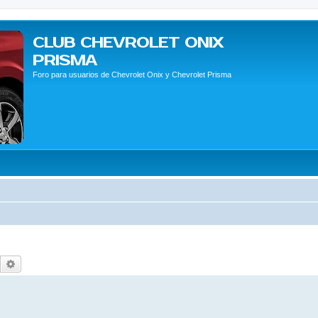
CLUB CHEVROLET ONIX
PRISMA
Foro para usuarios de Chevrolet Onix y Chevrolet Prisma
Buscar
Búsqueda avanzada