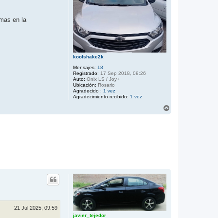
emas en la
koolshake2k
Mensajes:
18
Registrado:
17 Sep 2018, 09:26
Auto:
Onix LS / Joy+
Ubicación:
Rosario
Agradecido :
1 vez
Agradecimiento recibido:
1 vez
A
r
r
i
b
a
21 Jul 2025, 09:59
javier_tejedor