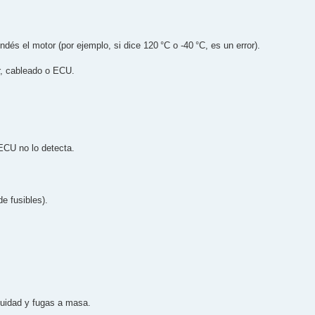
és el motor (por ejemplo, si dice 120 °C o -40 °C, es un error).
r, cableado o ECU.
ECU no lo detecta.
de fusibles).
nuidad y fugas a masa.