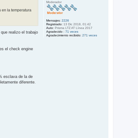
Moderador
s en la temperatura
Mensajes:
2226
Registrado:
13 Dic 2018, 01:42
Auto:
Prisma LTZ AT Línea 2017
Agradecido :
71 veces
ue realizo el trabajo
Agradecimiento recibido:
271 veces
es el check engine
% esclava de la de
pletamente diferente.