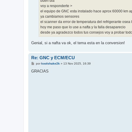
buen dia
e
voy a responderte >
el equipo de GNC esta instalado hace aprox 60000 km a
ya cambiamos sensores
el scanner da error de temperatura del refrigerante osea 
hoy me paso que lo use a nafta y la falla desaparecio
desde ya agradezco todos tus consejos voy a probar tod
Genial, si a nafta va ok, el tema esta en la conversion!
Re: GNC y ECM/ECU
M
por
koolshake2k
»
13 Nov 2025, 16:39
e
n
GRACIAS
s
a
j
e