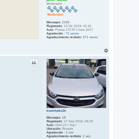
Moderador
Mensajes:
2226
Registrado:
13 Dic 2018, 01:42
Auto:
Prisma LTZ AT Línea 2017
Agradecido :
71 veces
Agradecimiento recibido:
271 veces
A
r
r
i
b
a
koolshake2k
Mensajes:
18
Registrado:
17 Sep 2018, 09:26
Auto:
Onix LS / Joy+
Ubicación:
Rosario
Agradecido :
1 vez
Agradecimiento recibido:
1 vez