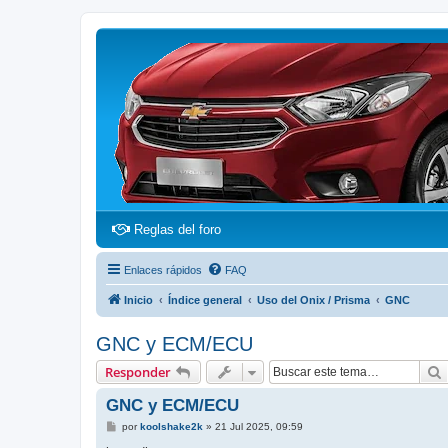
(Opens a new tab)
Reglas del foro
Enlaces rápidos
FAQ
Inicio
Índice general
Uso del Onix / Prisma
GNC
GNC y ECM/ECU
Responder
GNC y ECM/ECU
M
por
koolshake2k
»
21 Jul 2025, 09:59
e