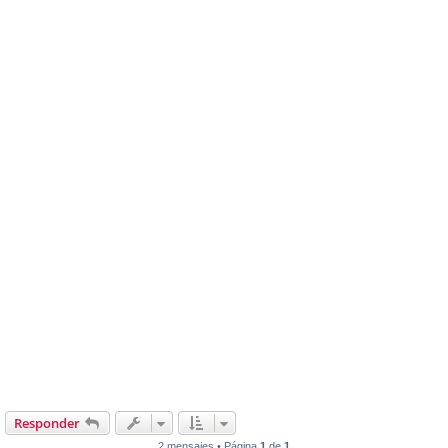
Responder
2 mensajes • Página
1
de
1