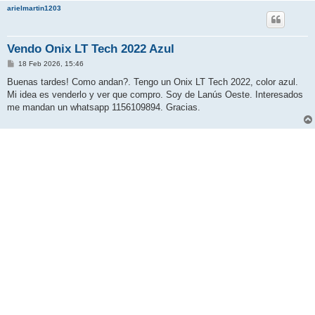
arielmartin1203
Vendo Onix LT Tech 2022 Azul
M
18 Feb 2026, 15:46
e
n
Buenas tardes! Como andan?. Tengo un Onix LT Tech 2022, color azul.
s
Mi idea es venderlo y ver que compro. Soy de Lanús Oeste. Interesados
a
j
me mandan un whatsapp 1156109894. Gracias.
e