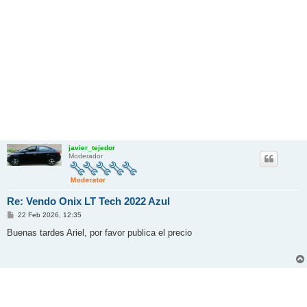
javier_tejedor
Moderador
Re: Vendo Onix LT Tech 2022 Azul
M
22 Feb 2026, 12:35
e
n
Buenas tardes Ariel, por favor publica el precio
s
a
j
e