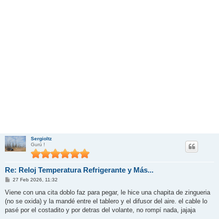
Sergioltz
Gurú !
Re: Reloj Temperatura Refrigerante y Más...
M
27 Feb 2026, 11:32
e
n
Viene con una cita doblo faz para pegar, le hice una chapita de zingueria
s
(no se oxida) y la mandé entre el tablero y el difusor del aire. el cable lo
a
j
pasé por el costadito y por detras del volante, no rompí nada, jajaja
e