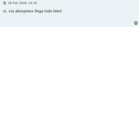
M
28 Feb 2026, 14:19
e
n
si, via aliexpress llega todo bien!
s
a
j
e