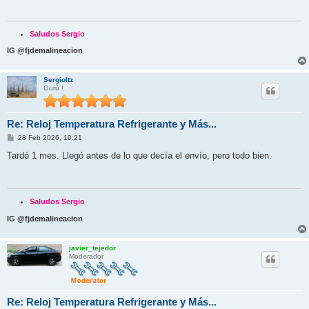
a
j
e
Saludos Sergio
IG @fjdemalineacion
Sergioltz
Gurú !
Re: Reloj Temperatura Refrigerante y Más...
M
28 Feb 2026, 10:21
e
n
Tardó 1 mes. Llegó antes de lo que decía el envío, pero todo bien.
s
a
j
e
Saludos Sergio
IG @fjdemalineacion
javier_tejedor
Moderador
Re: Reloj Temperatura Refrigerante y Más...