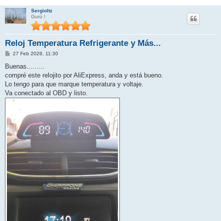
Sergioltz
Gurú !
Reloj Temperatura Refrigerante y Más...
M
27 Feb 2026, 11:30
e
n
Buenas.........
s
compré este relojito por AliExpress, anda y está bueno.
a
j
Lo tengo para que marque temperatura y voltaje.
e
Va conectado al OBD y listo.