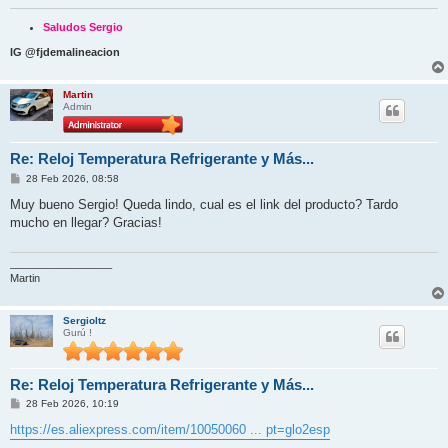
Saludos Sergio
IG @fjdemalineacion
Martin
Admin
Re: Reloj Temperatura Refrigerante y Más...
M
28 Feb 2026, 08:58
e
n
Muy bueno Sergio! Queda lindo, cual es el link del producto? Tardo
s
mucho en llegar? Gracias!
a
j
e
_________________
Martin
Sergioltz
Gurú !
Re: Reloj Temperatura Refrigerante y Más...
M
28 Feb 2026, 10:19
e
n
https://es.aliexpress.com/item/10050060 ... pt=glo2esp
s