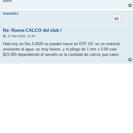
Martin
Pablo0812
Re: Nueva CALCO del club !
M
27 Mar 2026, 12:39
e
n
Hola hoy en Dia 3-2026 se pueden hacer en DTF UV. es un material
s
resistente al agua. es muy bueno. y el pliego de 1 mts x 0.60 sale
a
j
$23.000 dependiendo el tamaño es la cantidad de calcos que salen.
e