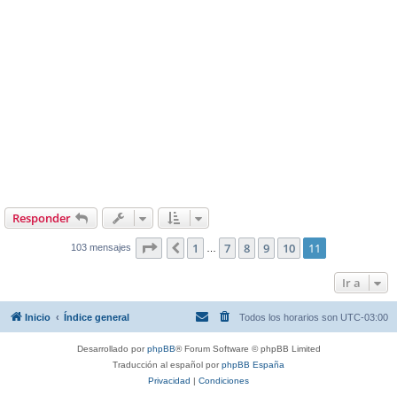
Responder
Página
11
de
11
1
7
8
9
10
11
Anterior
103 mensajes
…
Ir a
Inicio
Índice general
Todos los horarios son
UTC-03:00
Desarrollado por
phpBB
® Forum Software © phpBB Limited
Traducción al español por
phpBB España
Privacidad
|
Condiciones