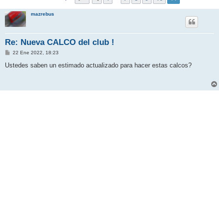
mazrebus
Re: Nueva CALCO del club !
M
22 Ene 2022, 18:23
e
n
Ustedes saben un estimado actualizado para hacer estas calcos?
s
a
j
e