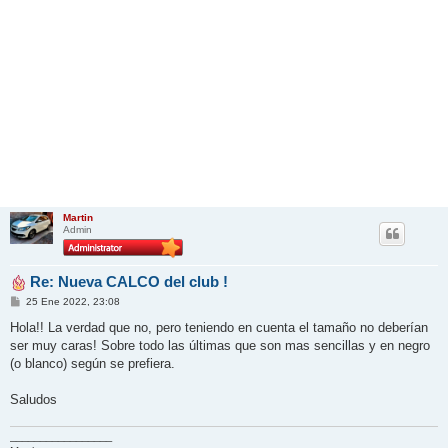
Martin
Admin
Re: Nueva CALCO del club !
M
25 Ene 2022, 23:08
e
n
Hola!! La verdad que no, pero teniendo en cuenta el tamaño no deberían
s
ser muy caras! Sobre todo las últimas que son mas sencillas y en negro
a
j
(o blanco) según se prefiera.
e
Saludos
_________________