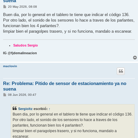
suena
M
20 May 2026, 08:08
e
n
Buen dia, por lo general en el tablero te tiene que indicar el código 136.
s
Por otro lado, el sonido de los sensores lo hace a traves de los parlantes,
a
j
funcionan bien los 4 parlantes?.
e
limpiar bien el paragolpes trasero, y si no funciona, mandalo a escanear.
Saludos Sergio
IG @fjdemalineacion
maclovin
Re: Problema: Pitido de sensor de estacionamiento ya no
suena
M
08 Jun 2026, 00:47
e
n
s
Sergioltz
escribió:
↑
a
j
Buen dia, por lo general en el tablero te tiene que indicar el código 136.
e
Por otro lado, el sonido de los sensores lo hace a traves de los
parlantes, funcionan bien los 4 parlantes?.
limpiar bien el paragolpes trasero, y si no funciona, mandalo a
escanear.