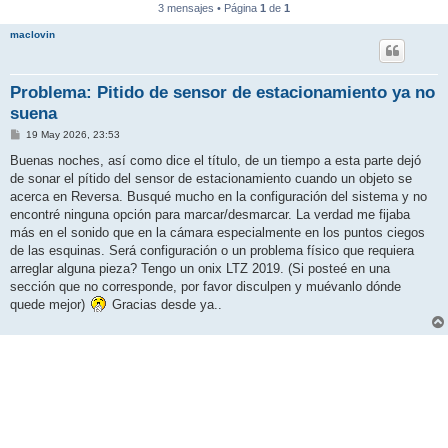
3 mensajes • Página
1
de
1
maclovin
Problema: Pitido de sensor de estacionamiento ya no
suena
M
19 May 2026, 23:53
e
n
Buenas noches, así como dice el título, de un tiempo a esta parte dejó
s
de sonar el pítido del sensor de estacionamiento cuando un objeto se
a
j
acerca en Reversa. Busqué mucho en la configuración del sistema y no
e
encontré ninguna opción para marcar/desmarcar. La verdad me fijaba
más en el sonido que en la cámara especialmente en los puntos ciegos
de las esquinas. Será configuración o un problema físico que requiera
arreglar alguna pieza? Tengo un onix LTZ 2019. (Si posteé en una
sección que no corresponde, por favor disculpen y muévanlo dónde
quede mejor)
Gracias desde ya..