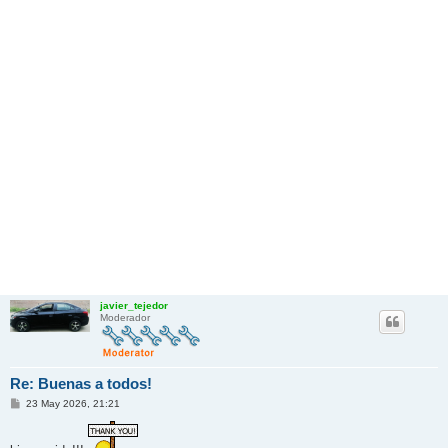
javier_tejedor
Moderador
Re: Buenas a todos!
M
23 May 2026, 21:21
e
n
s