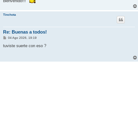
bienvenido!!!
a
j
e
Tinchota
Re: Buenas a todos!
M
04 Ago 2026, 19:19
e
n
tuviste suerte con eso ?
s
a
j
e