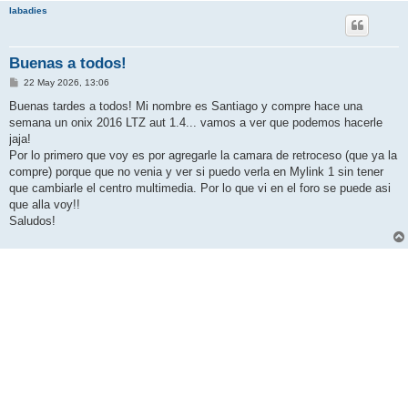
labadies
Buenas a todos!
M
22 May 2026, 13:06
e
n
Buenas tardes a todos! Mi nombre es Santiago y compre hace una
s
semana un onix 2016 LTZ aut 1.4... vamos a ver que podemos hacerle
a
j
jaja!
e
Por lo primero que voy es por agregarle la camara de retroceso (que ya la
compre) porque que no venia y ver si puedo verla en Mylink 1 sin tener
que cambiarle el centro multimedia. Por lo que vi en el foro se puede asi
que alla voy!!
Saludos!