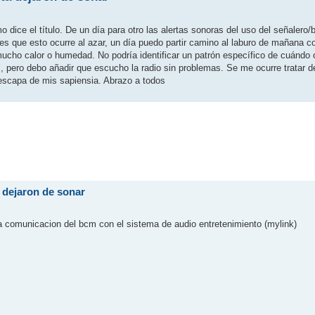
ice el título. De un día para otro las alertas sonoras del uso del señalero/b
o es que esto ocurre al azar, un día puedo partir camino al laburo de mañana c
ucho calor o humedad. No podría identificar un patrón específico de cuándo 
es, pero debo añadir que escucho la radio sin problemas. Se me ocurre tratar d
 escapa de mis sapiensia. Abrazo a todos
a dejaron de sonar
la comunicacion del bcm con el sistema de audio entretenimiento (mylink)