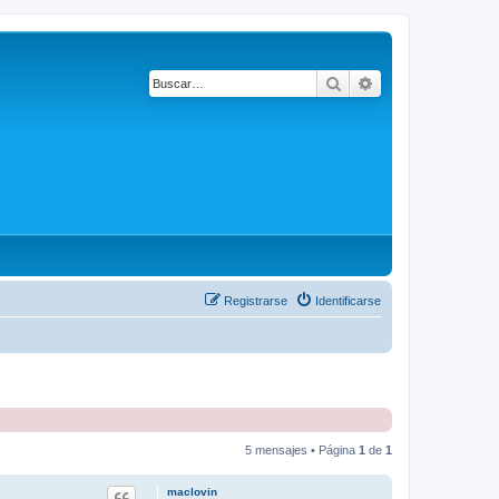
Buscar
Búsqueda avanza
Registrarse
Identificarse
5 mensajes • Página
1
de
1
maclovin