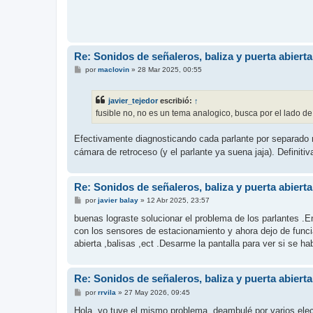
Re: Sonidos de señaleros, baliza y puerta abiert
M
por
maclovin
»
28 Mar 2025, 00:55
e
n
s
javier_tejedor
escribió:
↑
a
j
fusible no, no es un tema analogico, busca por el lado d
e
Efectivamente diagnosticando cada parlante por separado m
cámara de retroceso (y el parlante ya suena jaja). Definiti
Re: Sonidos de señaleros, baliza y puerta abiert
M
por
javier balay
»
12 Abr 2025, 23:57
e
n
buenas lograste solucionar el problema de los parlantes .
s
con los sensores de estacionamiento y ahora dejo de funcia
a
j
abierta ,balisas ,ect .Desarme la pantalla para ver si se h
e
Re: Sonidos de señaleros, baliza y puerta abiert
M
por
rrvila
»
27 May 2026, 09:45
e
n
Hola, yo tuve el mismo problema, deambulé por varios electr