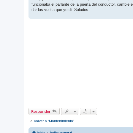
s
funcionaba el parlante de la puerta del conductor, cambie e
a
j
dar las vuelta que yo dí. Saludos.
e
Responder
Volver a “Mantenimiento”
Inicio
Índice general