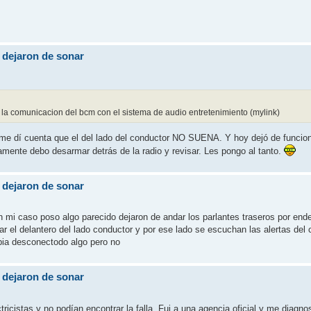
a dejaron de sonar
e la comunicacion del bcm con el sistema de audio entretenimiento (mylink)
e dí cuenta que el del lado del conductor NO SUENA. Y hoy dejó de funciona
vamente debo desarmar detrás de la radio y revisar. Les pongo al tanto.
a dejaron de sonar
En mi caso poso algo parecido dejaron de andar los parlantes traseros por en
r el delantero del lado conductor y por ese lado se escuchan las alertas del c
abia desconectodo algo pero no
a dejaron de sonar
icistas y no podían encontrar la falla. Fui a una agencia oficial y me diagno