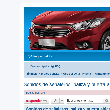
(Opens a new tab)
Reglas del foro
Enlaces rápidos
FAQ
Inicio
Índice general
Uso del Onix / Prisma
Mantenimie
Sonidos de señaleros, baliza y puerta a
Reglas del Foro
Responder
Sonidos de señaleros, baliza y puerta abie