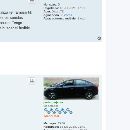
Mensajes:
5
Registrado:
13 Jul 2021, 17:07
Auto:
Onix LTZ
aliza (el famoso tik
Agradecido :
8 veces
on los sonidos
Agradecimiento recibido:
1 vez
ocurre. Tengo
e buscar el fusible
A
r
r
i
b
a
javier_tejedor
Moderador
Mensajes:
2226
Registrado:
13 Dic 2018, 01:42