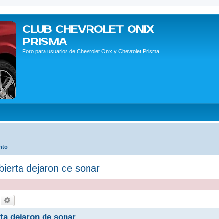
CLUB CHEVROLET ONIX
PRISMA
Foro para usuarios de Chevrolet Onix y Chevrolet Prisma
nto
bierta dejaron de sonar
Buscar
Búsqueda avanzada
rta dejaron de sonar