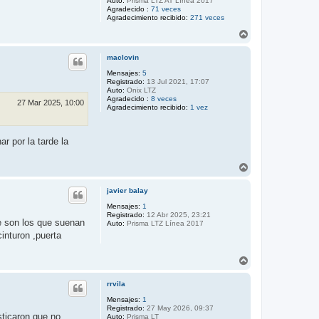
Auto:
Prisma LTZ AT Línea 2017
Agradecido :
71 veces
Agradecimiento recibido:
271 veces
A
r
r
maclovin
i
b
Mensajes:
5
Registrado:
13 Jul 2021, 17:07
a
Auto:
Onix LTZ
Agradecido :
8 veces
27 Mar 2025, 10:00
Agradecimiento recibido:
1 vez
r por la tarde la
A
r
r
javier balay
i
b
Mensajes:
1
Registrado:
12 Abr 2025, 23:21
a
de son los que suenan
Auto:
Prisma LTZ Línea 2017
inturon ,puerta
A
r
r
rrvila
i
b
Mensajes:
1
Registrado:
27 May 2026, 09:37
a
sticaron que no
Auto:
Prisma LT