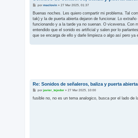
M
por
maclovin
»
27 Mar 2025, 01:37
e
n
Buenas noches. Les quiero compartir mi problema. Tal como d
s
tak) y la de puerta abierta dejaron de funcionar. Lo extrañ
a
j
funcionando y a la tarde ya no suenan. O viceversa. Con m
e
entendido que el sonido es artificial y salen por lo parlant
que se encarga de ello y darle limpieza o algo así pero ya
Re: Sonidos de señaleros, baliza y puerta abiert
M
por
javier_tejedor
»
27 Mar 2025, 10:00
e
n
fusible no, no es un tema analogico, busca por el lado de 
s
a
j
e