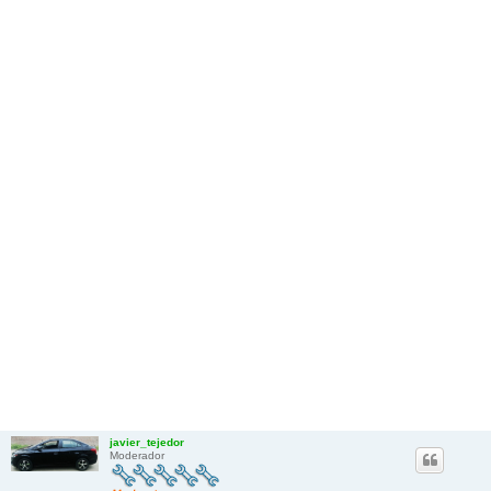
javier_tejedor
Moderador