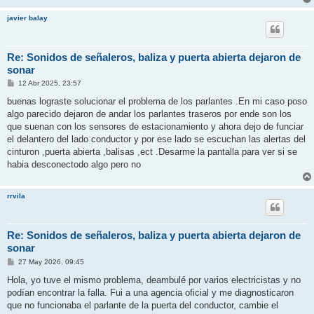
javier balay
Re: Sonidos de señaleros, baliza y puerta abierta dejaron de
sonar
M
12 Abr 2025, 23:57
e
n
buenas lograste solucionar el problema de los parlantes .En mi caso poso
s
algo parecido dejaron de andar los parlantes traseros por ende son los
a
j
que suenan con los sensores de estacionamiento y ahora dejo de funciar
e
el delantero del lado conductor y por ese lado se escuchan las alertas del
cinturon ,puerta abierta ,balisas ,ect .Desarme la pantalla para ver si se
habia desconectodo algo pero no
rrvila
Re: Sonidos de señaleros, baliza y puerta abierta dejaron de
sonar
M
27 May 2026, 09:45
e
n
Hola, yo tuve el mismo problema, deambulé por varios electricistas y no
s
podían encontrar la falla. Fui a una agencia oficial y me diagnosticaron
a
j
que no funcionaba el parlante de la puerta del conductor, cambie el
e