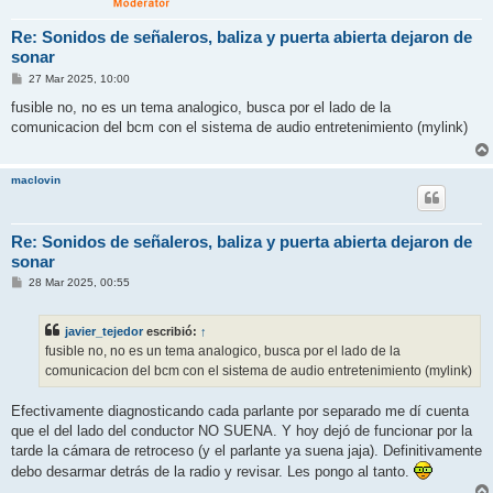
Re: Sonidos de señaleros, baliza y puerta abierta dejaron de
sonar
M
27 Mar 2025, 10:00
e
n
fusible no, no es un tema analogico, busca por el lado de la
s
comunicacion del bcm con el sistema de audio entretenimiento (mylink)
a
j
e
maclovin
Re: Sonidos de señaleros, baliza y puerta abierta dejaron de
sonar
M
28 Mar 2025, 00:55
e
n
s
javier_tejedor
escribió:
↑
a
j
fusible no, no es un tema analogico, busca por el lado de la
e
comunicacion del bcm con el sistema de audio entretenimiento (mylink)
Efectivamente diagnosticando cada parlante por separado me dí cuenta
que el del lado del conductor NO SUENA. Y hoy dejó de funcionar por la
tarde la cámara de retroceso (y el parlante ya suena jaja). Definitivamente
debo desarmar detrás de la radio y revisar. Les pongo al tanto.