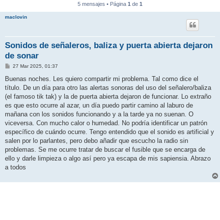
5 mensajes • Página
1
de
1
maclovin
Sonidos de señaleros, baliza y puerta abierta dejaron
de sonar
M
27 Mar 2025, 01:37
e
n
Buenas noches. Les quiero compartir mi problema. Tal como dice el
s
título. De un día para otro las alertas sonoras del uso del señalero/baliza
a
j
(el famoso tik tak) y la de puerta abierta dejaron de funcionar. Lo extraño
e
es que esto ocurre al azar, un día puedo partir camino al laburo de
mañana con los sonidos funcionando y a la tarde ya no suenan. O
viceversa. Con mucho calor o humedad. No podría identificar un patrón
específico de cuándo ocurre. Tengo entendido que el sonido es artificial y
salen por lo parlantes, pero debo añadir que escucho la radio sin
problemas. Se me ocurre tratar de buscar el fusible que se encarga de
ello y darle limpieza o algo así pero ya escapa de mis sapiensia. Abrazo
a todos