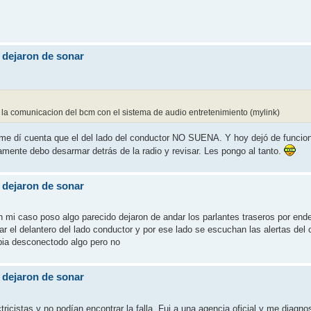
a dejaron de sonar
e la comunicacion del bcm con el sistema de audio entretenimiento (mylink)
e dí cuenta que el del lado del conductor NO SUENA. Y hoy dejó de funciona
vamente debo desarmar detrás de la radio y revisar. Les pongo al tanto.
a dejaron de sonar
En mi caso poso algo parecido dejaron de andar los parlantes traseros por en
r el delantero del lado conductor y por ese lado se escuchan las alertas del c
abia desconectodo algo pero no
a dejaron de sonar
icistas y no podían encontrar la falla. Fui a una agencia oficial y me diagno