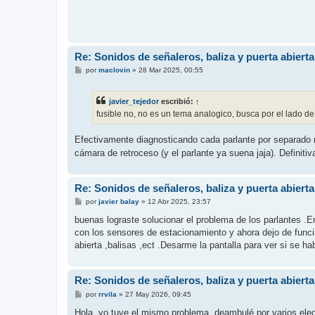
Re: Sonidos de señaleros, baliza y puerta abiert
M
por
maclovin
»
28 Mar 2025, 00:55
e
n
s
javier_tejedor
escribió:
↑
a
j
fusible no, no es un tema analogico, busca por el lado d
e
Efectivamente diagnosticando cada parlante por separado m
cámara de retroceso (y el parlante ya suena jaja). Definiti
Re: Sonidos de señaleros, baliza y puerta abiert
M
por
javier balay
»
12 Abr 2025, 23:57
e
n
buenas lograste solucionar el problema de los parlantes .
s
con los sensores de estacionamiento y ahora dejo de funcia
a
j
abierta ,balisas ,ect .Desarme la pantalla para ver si se h
e
Re: Sonidos de señaleros, baliza y puerta abiert
M
por
rrvila
»
27 May 2026, 09:45
e
n
Hola, yo tuve el mismo problema, deambulé por varios electr