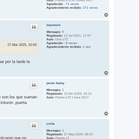
Auto:
Prisma LTZ AT Línea 2017
Agradecido :
71 veces
Agradecimiento recibido:
271 veces
A
r
r
maclovin
i
b
Mensajes:
5
Registrado:
13 Jul 2021, 17:07
a
Auto:
Onix LTZ
Agradecido :
8 veces
27 Mar 2025, 10:00
Agradecimiento recibido:
1 vez
r por la tarde la
A
r
r
javier balay
i
b
Mensajes:
1
Registrado:
12 Abr 2025, 23:21
a
de son los que suenan
Auto:
Prisma LTZ Línea 2017
inturon ,puerta
A
r
r
rrvila
i
b
Mensajes:
1
Registrado:
27 May 2026, 09:37
a
sticaron que no
Auto:
Prisma LT