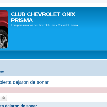
CLUB CHEVROLET ONIX
PRISMA
Foro para usuarios de Chevrolet Onix y Chevrolet Prisma
nto
bierta dejaron de sonar
Buscar
Búsqueda avanzada
rta dejaron de sonar