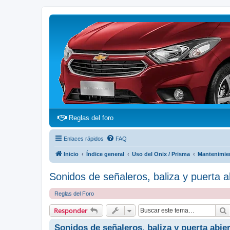
(Opens a new tab)
Reglas del foro
Enlaces rápidos
FAQ
Inicio
Índice general
Uso del Onix / Prisma
Mantenimie
Sonidos de señaleros, baliza y puerta a
Reglas del Foro
Responder
Sonidos de señaleros, baliza y puerta abie