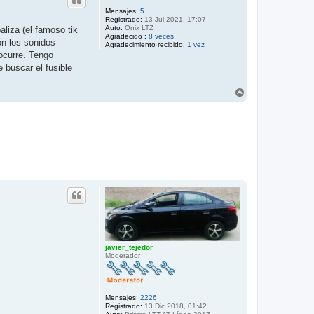
Mensajes:
5
Registrado:
13 Jul 2021, 17:07
Auto:
Onix LTZ
aliza (el famoso tik
Agradecido :
8 veces
on los sonidos
Agradecimiento recibido:
1 vez
ocurre. Tengo
e buscar el fusible
A
r
r
i
b
a
javier_tejedor
Moderador
Mensajes:
2226
Registrado:
13 Dic 2018, 01:42