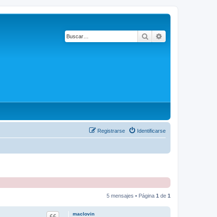
Buscar
Búsqueda avanza
Registrarse
Identificarse
5 mensajes • Página
1
de
1
maclovin