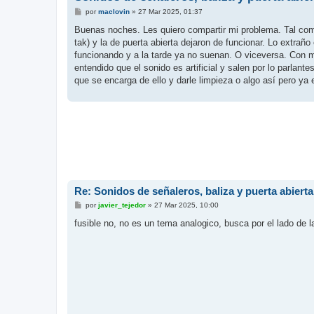
M
por
maclovin
»
27 Mar 2025, 01:37
e
n
Buenas noches. Les quiero compartir mi problema. Tal como d
s
tak) y la de puerta abierta dejaron de funcionar. Lo extrañ
a
j
funcionando y a la tarde ya no suenan. O viceversa. Con m
e
entendido que el sonido es artificial y salen por lo parlant
que se encarga de ello y darle limpieza o algo así pero ya
Re: Sonidos de señaleros, baliza y puerta abiert
M
por
javier_tejedor
»
27 Mar 2025, 10:00
e
n
fusible no, no es un tema analogico, busca por el lado de 
s
a
j
e