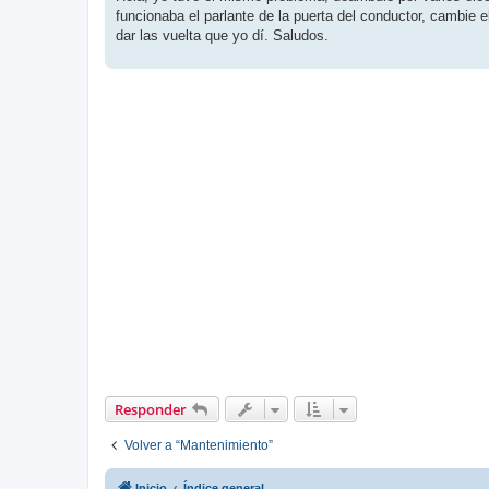
s
funcionaba el parlante de la puerta del conductor, cambie e
a
j
dar las vuelta que yo dí. Saludos.
e
Responder
Volver a “Mantenimiento”
Inicio
Índice general