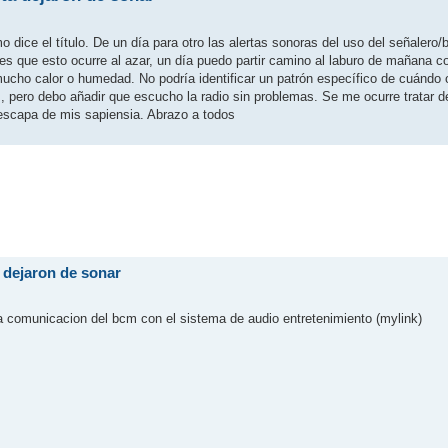
ice el título. De un día para otro las alertas sonoras del uso del señalero/b
o es que esto ocurre al azar, un día puedo partir camino al laburo de mañana c
ucho calor o humedad. No podría identificar un patrón específico de cuándo 
es, pero debo añadir que escucho la radio sin problemas. Se me ocurre tratar d
 escapa de mis sapiensia. Abrazo a todos
a dejaron de sonar
la comunicacion del bcm con el sistema de audio entretenimiento (mylink)