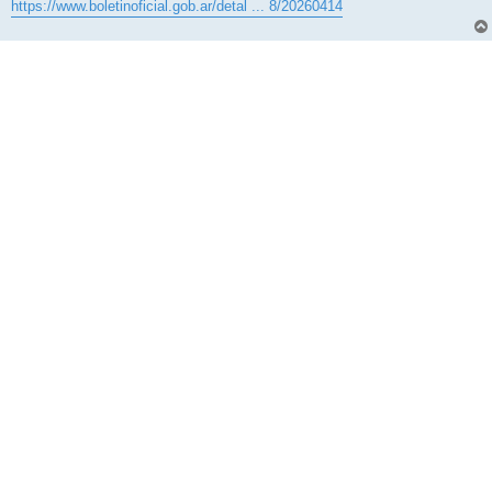
https://www.boletinoficial.gob.ar/detal ... 8/20260414