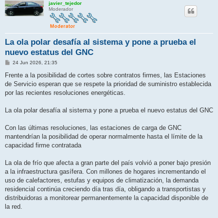
javier_tejedor
Moderador
La ola polar desafía al sistema y pone a prueba el
nuevo estatus del GNC
M
24 Jun 2026, 21:35
e
n
Frente a la posibilidad de cortes sobre contratos firmes, las Estaciones
s
de Servicio esperan que se respete la prioridad de suministro establecida
a
j
por las recientes resoluciones energéticas.
e
La ola polar desafía al sistema y pone a prueba el nuevo estatus del GNC
Con las últimas resoluciones, las estaciones de carga de GNC
mantendrían la posibilidad de operar normalmente hasta el límite de la
capacidad firme contratada
La ola de frío que afecta a gran parte del país volvió a poner bajo presión
a la infraestructura gasífera. Con millones de hogares incrementando el
uso de calefactores, estufas y equipos de climatización, la demanda
residencial continúa creciendo día tras día, obligando a transportistas y
distribuidoras a monitorear permanentemente la capacidad disponible de
la red.