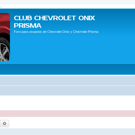
CLUB CHEVROLET ONIX
PRISMA
Foro para usuarios de Chevrolet Onix y Chevrolet Prisma
Buscar
Búsqueda avanzada