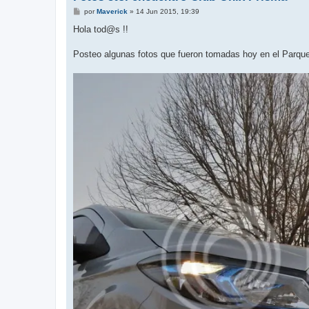
M
por
Maverick
»
14 Jun 2015, 19:39
e
n
Hola tod@s !!
s
a
j
Posteo algunas fotos que fueron tomadas hoy en el Parqu
e