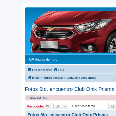
(Opens a new tab)
Reglas del foro
Enlaces rápidos
FAQ
Inicio
Índice general
Lugares y encuentros
Fotos 5to. encuentro Club Onix Prisma
Reglas del Foro
Responder
Fotos 5to. encuentro Club Onix Prisma