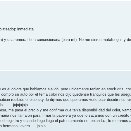
plateado): inmediata
ia) y una remera de la concesionaria (para mí). No me dieron matafuegos y 
e es el colora que habiamos elejido, pero unicamente tenian en stock gris, 
compro su auto por el tema color nos dijo quedense tranquilos que les asegur
ian recibido el blue sky, le dijimos que queriamos verlo paar decidir nos re
........jajajajaja
Mesa, me pasa el precio y me confirma que tenia disponibilidad del color, vam
semana nos llamaron para firmar la papelera ya que lo sacamos con un credito 
n el registro y cuando llego llego el patentamiento no tenian luz, lo retiramos a
 hermoso llavero......jajaja