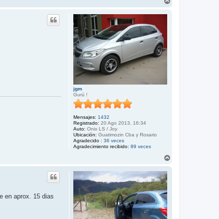
A
r
r
i
b
a
jgm
Gurú !
Mensajes:
1432
Registrado:
20 Ago 2013, 16:34
Auto:
Onix LS / Joy
Ubicación:
Guatimozin Cba y Rosario
Agradecido :
36 veces
Agradecimiento recibido:
89 veces
A
r
r
i
b
a
e en aprox. 15 dias