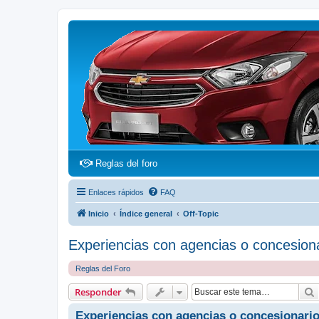
(Opens a new tab)
Reglas del foro
Enlaces rápidos
FAQ
Inicio
Índice general
Off-Topic
Experiencias con agencias o concesion
Reglas del Foro
Responder
Experiencias con agencias o concesionari