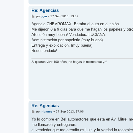
Re: Agencias
M
por
jgm
»
27 Sep 2013, 13:07
e
n
Agencia CHEVROMAX. Estaba el auto en al salón.
s
Me dijeron 8 a 9 dias para que me hagan los papeles y otros 
a
j
Atención muy buena! Vendedora LUCIANA.
e
Administración por papelerio (muy bueno).
Entrega y explicación. (muy buena)
Recomendada!
Si quieres vivir 100 años, no hagas lo mismo que yo!
Re: Agencias
M
por
ribanez
»
27 Sep 2013, 17:06
e
n
Yo lo compre en Bel automotores que esta en Av. Mitre, me
s
me llamaron y entregaron...
a
j
el vendedor que me atendio es Luis y la verdad lo recomie
e