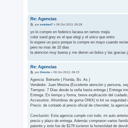
Re: Agencias
M
por
esteban7
»
09 Oct 2013, 00:28
e
n
yo lo compre en federico lacasa en ramos mejia
s
color sand grey es el que elegi y el unico que entro
a
j
lo espere un poco porque lo compre en mayo cuando recien 
e
pero no mas de 10 dias
la atencion muy buena y me dieron un bolso y las gracias j
Re: Agencias
M
por
Onixito
»
09 Oct 2013, 09:15
e
n
Agencia: Belnorte ( Florida, Bs. As.)
s
Vendedor: Juan Mesina (Excelente atención y persona, se
a
j
Tiempos: 7 Días desde la seña hasta entrega ( Entrega in
e
Entrega: En tiempo y forma, breve explicación del cuidado
Accesorios: Afrombras de goma ONIX( ni kit se seguridad n
Precio: de contado al precio oficial de chevrolet, la age
Conclusión: Esta agencia cumple con todo, mi auto anterio
precio y plazo de entrega. Además compraron varios famili
patente y este fue de $178 tuvieron la honestidad de devol