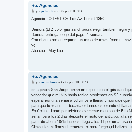
Re: Agencias
M
por
peluzaht
»
26 Sep 2013, 23:20
e
n
Agencia FOREST CAR de Av. Forest 1350
s
a
j
Demora (LTZ color gris sand, podía elegir también negro y 
e
Demora entrega luego del pago: 1 semana
Con el auto me entregaron: un ramo de rosas (para mi nov
yo.
Atención: Muy bien
Re: Agencias
M
por
marcelocol
»
27 Sep 2013, 08:12
e
n
en agencia San Jorge tenian en exposicion el gris sand qu
s
vendedor que mi hijo habia tenido problemas en SJ cuando 
a
j
esperamos una semana volvimos a llamar y nos dice que hab
e
para que lo vean......, todavia estamos esperando el llamado.
En Collins, llame por telefono excelente atencion de Elio 
señamos a los 2 dias deposite el resto del anticipo, a la 
partir de ahora 10/15 habiles, llego a los 11 por un atraso e
Obsequios ni flores,ni remeras, ni matafuegos,ni balizas, un