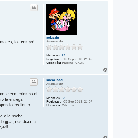
n
peluzaht
Arrancando
demases, los compré
Mensajes:
22
Registrado:
16 Sep 2013, 21:45
Ubicación:
Palermo, CABA
A
r
r
marcelocol
i
Arrancando
b
a
como le comentamos al
Mensajes:
33
o la entrega,
Registrado:
05 Sep 2013, 21:07
spondio los llamo
Ubicación:
Villa Luro
os a la noche
de gpat, nos dicen a
yer!!
A