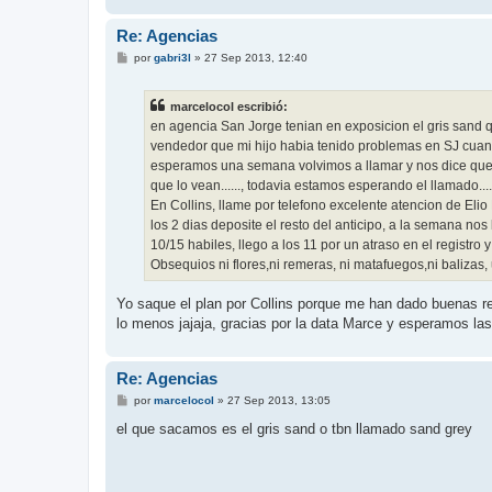
Re: Agencias
M
por
gabri3l
»
27 Sep 2013, 12:40
e
n
s
marcelocol escribió:
a
j
en agencia San Jorge tenian en exposicion el gris sand 
e
vendedor que mi hijo habia tenido problemas en SJ cuand
esperamos una semana volvimos a llamar y nos dice que h
que lo vean......, todavia estamos esperando el llamado......
En Collins, llame por telefono excelente atencion de Eli
los 2 dias deposite el resto del anticipo, a la semana no
10/15 habiles, llego a los 11 por un atraso en el registro 
Obsequios ni flores,ni remeras, ni matafuegos,ni balizas, u
Yo saque el plan por Collins porque me han dado buenas re
lo menos jajaja, gracias por la data Marce y esperamos las 
Re: Agencias
M
por
marcelocol
»
27 Sep 2013, 13:05
e
n
el que sacamos es el gris sand o tbn llamado sand grey
s
a
j
e