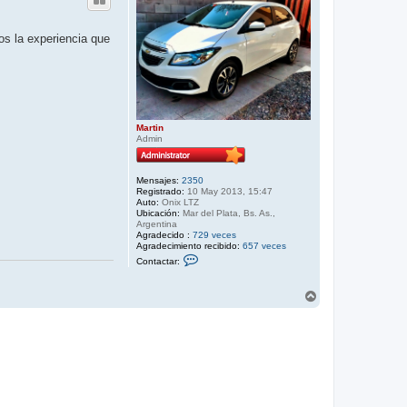
os la experiencia que
Martin
Admin
Mensajes:
2350
Registrado:
10 May 2013, 15:47
Auto:
Onix LTZ
Ubicación:
Mar del Plata, Bs. As.,
Argentina
Agradecido :
729 veces
Agradecimiento recibido:
657 veces
C
Contactar:
o
n
t
A
a
r
c
r
t
a
i
r
b
M
a
a
r
t
i