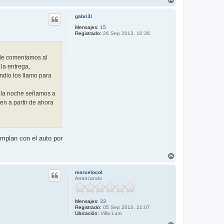
r
r
gabri3l
i
b
Mensajes:
15
Registrado:
26 Sep 2013, 10:36
a
o le comentamos al
la entrega,
ndio los llamo para
 a la noche señamos a
en a partir de ahora
umplan con el auto por
A
r
r
marcelocol
i
Arrancando
b
a
Mensajes:
33
Registrado:
05 Sep 2013, 21:07
Ubicación:
Villa Luro