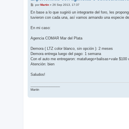
M
por
Martin
»
26 Sep 2013, 17:37
e
n
En base a lo que sugirió un integrante del foro, les propo
s
tuvieron con cada una, así vamos armando una especie de
a
j
e
En mi caso:
Agencia COMAR Mar del Plata
Demora ( LTZ color blanco, sin opción ): 2 meses
Demora entrega luego del pago: 1 semana
Con el auto me entregaron: matafuego+balisas+vale $100 
Atención: bien
Saludos!
_________________
Martin