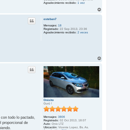
Agradecimiento recibido:
1 vez
A
r
r
esteban7
i
b
Mensajes:
18
Registrado:
22 Sep 2013, 23:36
a
Agradecimiento recibido:
2 veces
A
r
r
i
b
a
Onixito
Gurú !
Mensajes:
3806
 con todo lo pactado,
Registrado:
02 Oct 2013, 18:07
l proporcional de
Auto:
Onix LTZ
Ubicación:
Vicente Lopez, Bs. As.
miendo.