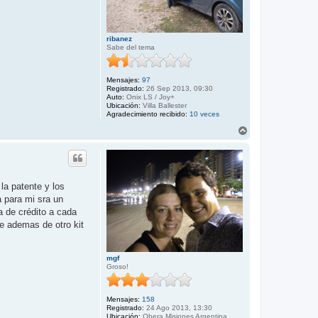
ribanez
Sabe del tema
Mensajes:
97
Registrado:
26 Sep 2013, 09:30
Auto:
Onix LS / Joy+
Ubicación:
Villa Ballester
Agradecimiento recibido:
10 veces
A
r
r
i
b
a
la patente y los
 para mi sra un
a de crédito a cada
e ademas de otro kit
mgf
Groso!
Mensajes:
158
Registrado:
24 Ago 2013, 13:30
Ubicación:
Obera Misiones Argentina