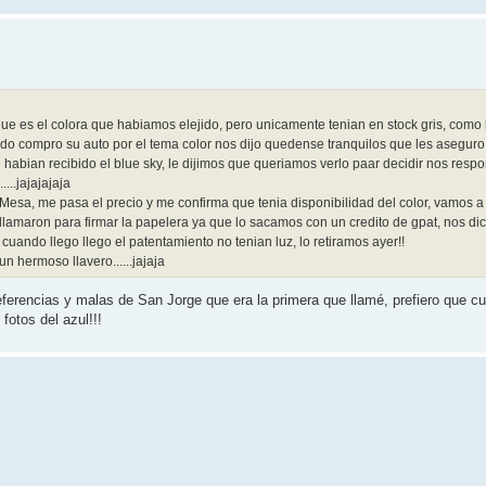
que es el colora que habiamos elejido, pero unicamente tenian en stock gris, com
o compro su auto por el tema color nos dijo quedense tranquilos que les aseguro 
abian recibido el blue sky, le dijimos que queriamos verlo paar decidir nos respo
...jajajajaja
o Mesa, me pasa el precio y me confirma que tenia disponibilidad del color, vamos
s llamaron para firmar la papelera ya que lo sacamos con un credito de gpat, nos dic
y cuando llego llego el patentamiento no tenian luz, lo retiramos ayer!!
n hermoso llavero......jajaja
ferencias y malas de San Jorge que era la primera que llamé, prefiero que c
fotos del azul!!!