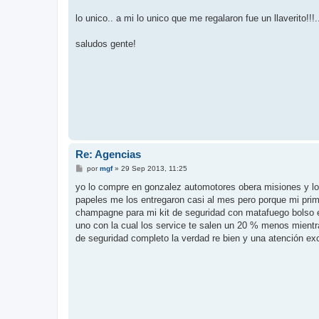
lo unico.. a mi lo unico que me regalaron fue un llaverito!!!.
saludos gente!
Re: Agencias
M
por
mgf
»
29 Sep 2013, 11:25
e
n
yo lo compre en gonzalez automotores obera misiones y lo 
s
papeles me los entregaron casi al mes pero porque mi prim
a
j
champagne para mi kit de seguridad con matafuego bolso et
e
uno con la cual los service te salen un 20 % menos mient
de seguridad completo la verdad re bien y una atención ex