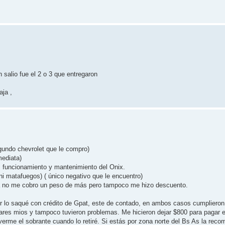
salio fue el 2 o 3 que entregaron
aja ,
gundo chevrolet que le compro)
mediata)
, funcionamiento y mantenimiento del Onix.
i matafuegos) ( único negativo que le encuentro)
ncia no me cobro un peso de más pero tampoco me hizo descuento.
r lo saqué con crédito de Gpat, este de contado, en ambos casos cumplieron
ares mios y tampoco tuvieron problemas. Me hicieron dejar $800 para pagar e
verme el sobrante cuando lo retiré. Si estás por zona norte del Bs As la reco