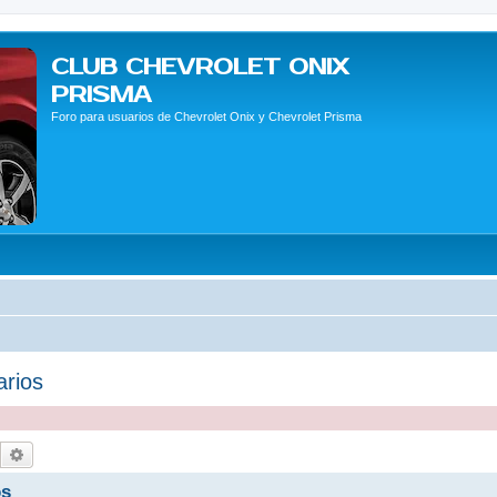
CLUB CHEVROLET ONIX
PRISMA
Foro para usuarios de Chevrolet Onix y Chevrolet Prisma
arios
Buscar
Búsqueda avanzada
os