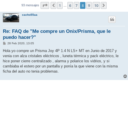
Página
8
de
10
1
6
7
8
9
10
Anterior
Siguiente
93 mensajes
…
cacho55aa
Re: FAQ de "Me compre un Onix/Prisma, que le
puedo hacer?"
M
28 Feb 2020, 13:05
e
n
Hola yo compre un Prisma Joy 4P 1.4 N LS+ MT en Junio de 2017 y
s
venia con alza cristales eléctricos , luneta térmica y pack eléctrico, le
a
j
hice poner cierre centralizado , alarma y polarice los vidrios, y si
e
cambiaba el estero por un pantalla y ponía la que viene con la misma
ficha del auto no tenia problemas.