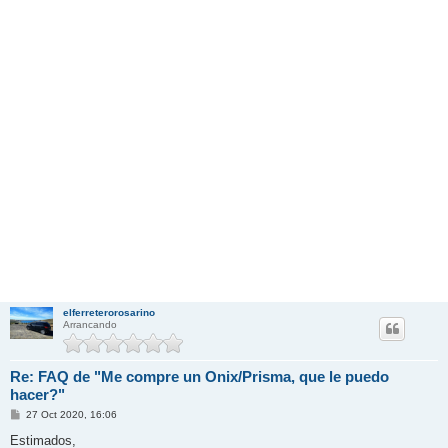
elferreterorosarino
Arrancando
Re: FAQ de "Me compre un Onix/Prisma, que le puedo
hacer?"
M
27 Oct 2020, 16:06
e
n
Estimados,