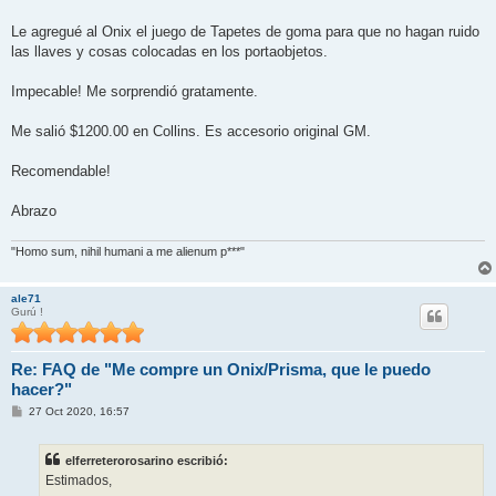
s
a
j
Le agregué al Onix el juego de Tapetes de goma para que no hagan ruido
e
las llaves y cosas colocadas en los portaobjetos.
Impecable! Me sorprendió gratamente.
Me salió $1200.00 en Collins. Es accesorio original GM.
Recomendable!
Abrazo
"Homo sum, nihil humani a me alienum p***"
ale71
Gurú !
Re: FAQ de "Me compre un Onix/Prisma, que le puedo
hacer?"
M
27 Oct 2020, 16:57
e
n
s
elferreterorosarino escribió:
a
j
Estimados,
e