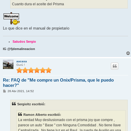
j
Cuanto dura el aceite del Prisma
e
Lo que dice en el manual de propietario
Saludos Sergio
IG @fjdemalineacion
aacasa
Gurú !
Re: FAQ de "Me compre un Onix/Prisma, que le puedo
hacer?"
M
26 Abr 2021, 14:52
e
n
s
Sergioltz escribió:
a
j
e
Ramon Alberto escribió:
La verdad Muy desilusionado con el prisma joy que compre ,
parece un auto " Base " con Ninguna Comodidad . No tiene llave
Centralizada , No tiene luz en el Baul , la rueda de Auxilio es una