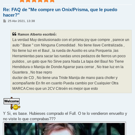
Re: FAQ de "Me compre un Onix/Prisma, que le puedo
hacer?"
M
25 Abr 2021, 13:38
e
n
s
Ramon Alberto escribió:
a
j
La verdad Muy desilusionado con el prisma joy que compre , parece un
e
auto " Base " con Ninguna Comodidad . No tiene llave Centralizada ,
No tiene luz en el Baul , la rueda de Auxilio es una Porqueria ,las
Herramientas para sacar las ruedas unos pedazos de fierros un poco
pulidos , un gato que No Sirve para Nada La tapa del Baul No Tiene
Hendidura o Manija de Donde Agarrar para cerrar , No trae luz en la
Guantera , No trae repro
ductor de CD , No tiene una Triste Manija de mano para chofer y
acompañante En fin en cuanto Pueda cambio por Cualquier Otra
MARCA Creo que un 2CV Citroén es mejor que esto
Y Si, es base. Hubieses comprado el Full. O te lo vendieron envuelto y
no viste lo que comprabas???