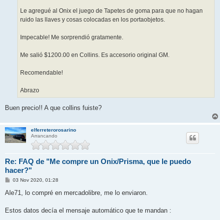
Le agregué al Onix el juego de Tapetes de goma para que no hagan
ruido las llaves y cosas colocadas en los portaobjetos.
Impecable! Me sorprendió gratamente.
Me salió $1200.00 en Collins. Es accesorio original GM.
Recomendable!
Abrazo
Buen precio!! A que collins fuiste?
elferreterorosarino
Arrancando
Re: FAQ de "Me compre un Onix/Prisma, que le puedo
hacer?"
M
03 Nov 2020, 01:28
e
n
Ale71, lo compré en mercadolibre, me lo enviaron.
s
a
j
Estos datos decía el mensaje automático que te mandan :
e