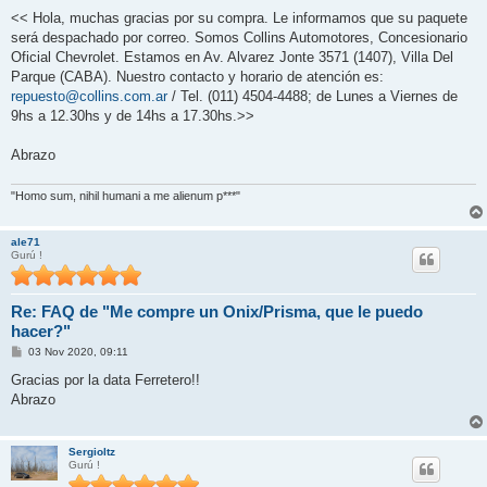
<< Hola, muchas gracias por su compra. Le informamos que su paquete
será despachado por correo. Somos Collins Automotores, Concesionario
Oficial Chevrolet. Estamos en Av. Alvarez Jonte 3571 (1407), Villa Del
Parque (CABA). Nuestro contacto y horario de atención es:
repuesto@collins.com.ar
/ Tel. (011) 4504-4488; de Lunes a Viernes de
9hs a 12.30hs y de 14hs a 17.30hs.>>
Abrazo
"Homo sum, nihil humani a me alienum p***"
ale71
Gurú !
Re: FAQ de "Me compre un Onix/Prisma, que le puedo
hacer?"
M
03 Nov 2020, 09:11
e
n
Gracias por la data Ferretero!!
s
Abrazo
a
j
e
Sergioltz
Gurú !