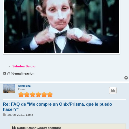
Saludos Sergio
IG @fjdemalineacion
Sergioltz
Gurú !
Re: FAQ de "Me compre un Onix/Prisma, que le puedo
hacer?"
M
25 Abr 2021, 13:46
e
n
s
Daniel Omar Godoy escribió:
a