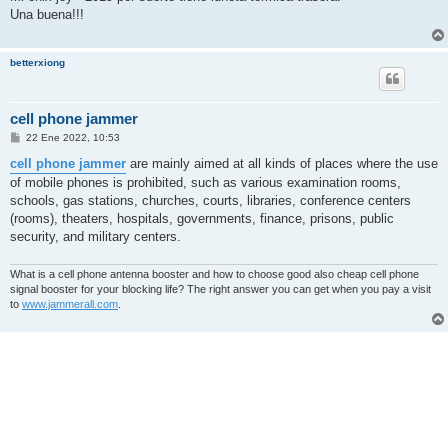
s
Una buena!!!
a
j
e
betterxiong
cell phone jammer
M
22 Ene 2022, 10:53
e
n
cell phone jammer
are mainly aimed at all kinds of places where the use
s
of mobile phones is prohibited, such as various examination rooms,
a
j
schools, gas stations, churches, courts, libraries, conference centers
e
(rooms), theaters, hospitals, governments, finance, prisons, public
security, and military centers.
What is a cell phone antenna booster and how to choose good also cheap cell phone
signal booster for your blocking life? The right answer you can get when you pay a visit
to
www.jammerall.com
.