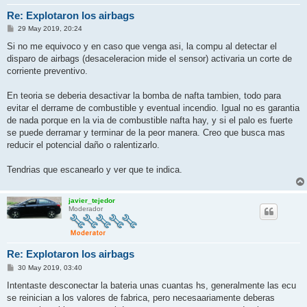
Re: Explotaron los airbags
M
29 May 2019, 20:24
e
n
Si no me equivoco y en caso que venga asi, la compu al detectar el
s
disparo de airbags (desaceleracion mide el sensor) activaria un corte de
a
j
corriente preventivo.
e
En teoria se deberia desactivar la bomba de nafta tambien, todo para
evitar el derrame de combustible y eventual incendio. Igual no es garantia
de nada porque en la via de combustible nafta hay, y si el palo es fuerte
se puede derramar y terminar de la peor manera. Creo que busca mas
reducir el potencial daño o ralentizarlo.
Tendrias que escanearlo y ver que te indica.
javier_tejedor
Moderador
Re: Explotaron los airbags
M
30 May 2019, 03:40
e
n
Intentaste desconectar la bateria unas cuantas hs, generalmente las ecu
s
se reinician a los valores de fabrica, pero necesaariamente deberas
a