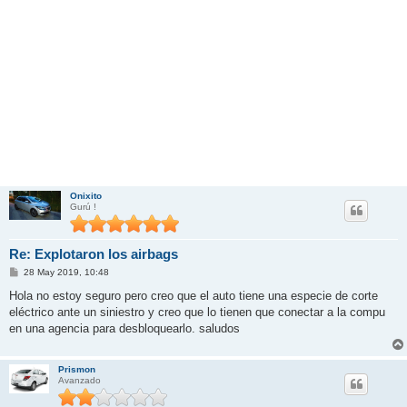
Onixito
Gurú !
Re: Explotaron los airbags
M
28 May 2019, 10:48
e
n
Hola no estoy seguro pero creo que el auto tiene una especie de corte
s
eléctrico ante un siniestro y creo que lo tienen que conectar a la compu
a
j
en una agencia para desbloquearlo. saludos
e
Prismon
Avanzado