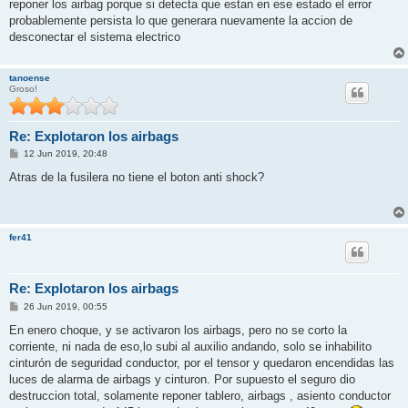
j
reponer los airbag porque si detecta que estan en ese estado el error
e
probablemente persista lo que generara nuevamente la accion de
desconectar el sistema electrico
tanoense
Groso!
Re: Explotaron los airbags
M
12 Jun 2019, 20:48
e
n
Atras de la fusilera no tiene el boton anti shock?
s
a
j
e
fer41
Re: Explotaron los airbags
M
26 Jun 2019, 00:55
e
n
En enero choque, y se activaron los airbags, pero no se corto la
s
corriente, ni nada de eso,lo subi al auxilio andando, solo se inhabilito
a
j
cinturón de seguridad conductor, por el tensor y quedaron encendidas las
e
luces de alarma de airbags y cinturon. Por supuesto el seguro dio
destruccion total, solamente reponer tablero, airbags , asiento conductor