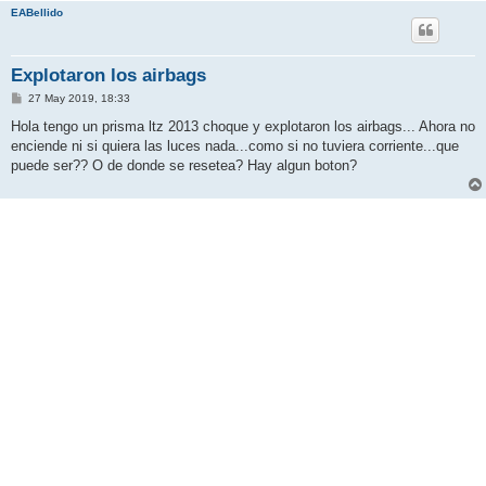
EABellido
Explotaron los airbags
M
27 May 2019, 18:33
e
n
Hola tengo un prisma ltz 2013 choque y explotaron los airbags... Ahora no
s
enciende ni si quiera las luces nada...como si no tuviera corriente...que
a
j
puede ser?? O de donde se resetea? Hay algun boton?
e