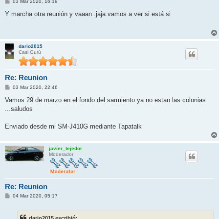
M
03 Mar 2020, 16:19
e
n
Y marcha otra reunión y vaaan .jaja.vamos a ver si está si
s
a
j
e
dario2015
Casi Gurú
Re: Reunion
M
03 Mar 2020, 22:46
e
n
Vamos 29 de marzo en el fondo del sarmiento ya no estan las colonias
s
...saludos
a
j
e
Enviado desde mi SM-J410G mediante Tapatalk
javier_tejedor
Moderador
Re: Reunion
M
04 Mar 2020, 05:17
e
n
s
dario2015 escribió:
a