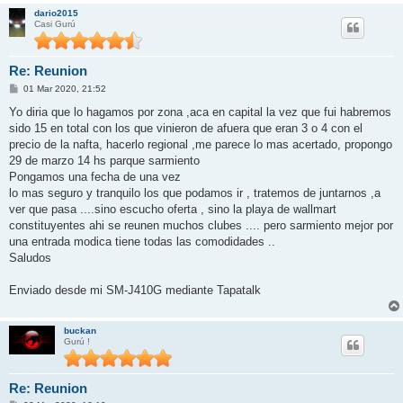
dario2015
Casi Gurú
Re: Reunion
M
01 Mar 2020, 21:52
e
n
Yo diria que lo hagamos por zona ,aca en capital la vez que fui habremos
s
sido 15 en total con los que vinieron de afuera que eran 3 o 4 con el
a
j
precio de la nafta, hacerlo regional ,me parece lo mas acertado, propongo
e
29 de marzo 14 hs parque sarmiento
Pongamos una fecha de una vez
lo mas seguro y tranquilo los que podamos ir , tratemos de juntarnos ,a
ver que pasa ....sino escucho oferta , sino la playa de wallmart
constituyentes ahi se reunen muchos clubes .... pero sarmiento mejor por
una entrada modica tiene todas las comodidades ..
Saludos
Enviado desde mi SM-J410G mediante Tapatalk
buckan
Gurú !
Re: Reunion