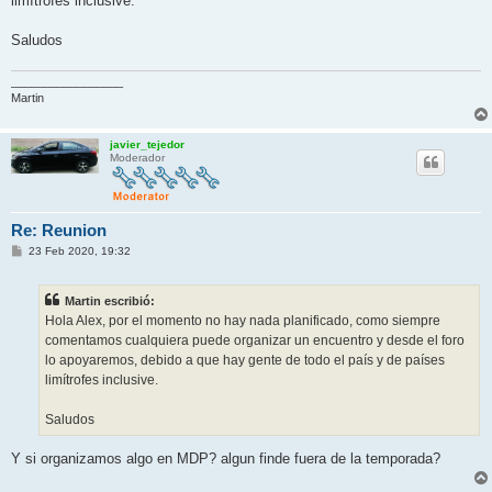
limítrofes inclusive.
Saludos
_________________
Martin
javier_tejedor
Moderador
Re: Reunion
M
23 Feb 2020, 19:32
e
n
s
Martin escribió:
a
j
Hola Alex, por el momento no hay nada planificado, como siempre
e
comentamos cualquiera puede organizar un encuentro y desde el foro
lo apoyaremos, debido a que hay gente de todo el país y de países
limítrofes inclusive.
Saludos
Y si organizamos algo en MDP? algun finde fuera de la temporada?