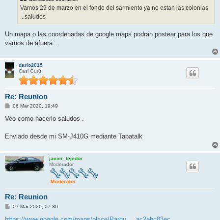
j
Vamos 29 de marzo en el fondo del sarmiento ya no estan las colonias
e
...saludos
Un mapa o las coordenadas de google maps podran postear para los que
vamos de afuera...
dario2015
Casi Gurú
Re: Reunion
M
06 Mar 2020, 19:49
e
n
Veo como hacerlo saludos .
s
a
j
Enviado desde mi SM-J410G mediante Tapatalk
e
javier_tejedor
Moderador
Re: Reunion
M
07 Mar 2020, 07:30
e
n
https://www.google.com/maps/place/Parqu ... ac2ebc83ec