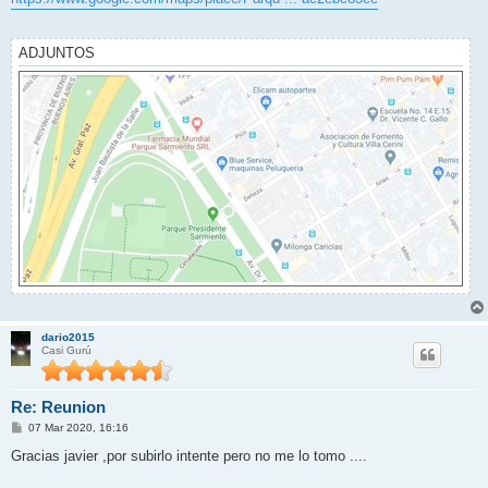
s
a
j
e
ADJUNTOS
dario2015
Casi Gurú
Re: Reunion
M
07 Mar 2020, 16:16
e
n
Gracias javier ,por subirlo intente pero no me lo tomo ....
s
a