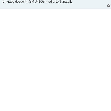
j
Enviado desde mi SM-J410G mediante Tapatalk
e