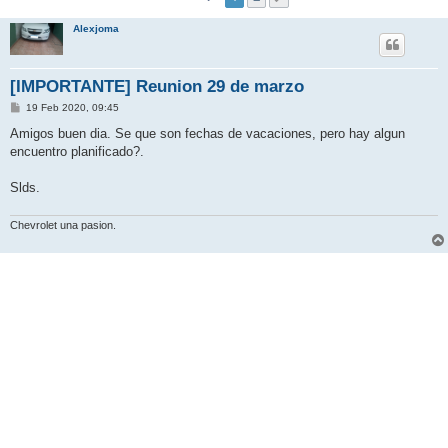
Alexjoma
[IMPORTANTE] Reunion 29 de marzo
M
19 Feb 2020, 09:45
e
n
Amigos buen dia. Se que son fechas de vacaciones, pero hay algun
s
encuentro planificado?.
a
j
e
Slds.
Chevrolet una pasion.