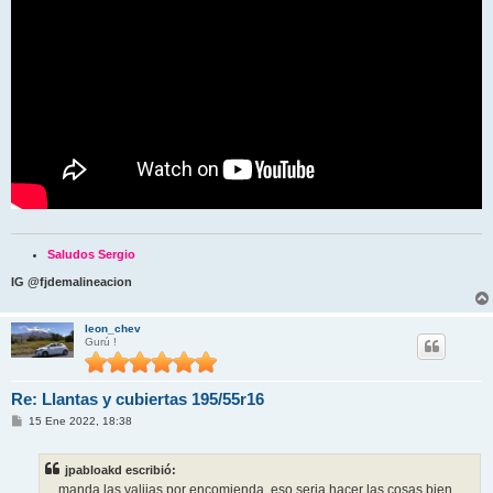
e
Saludos Sergio
IG @fjdemalineacion
leon_chev
Gurú !
Re: Llantas y cubiertas 195/55r16
M
15 Ene 2022, 18:38
e
n
s
jpabloakd escribió:
a
j
... manda las valijas por encomienda, eso seria hacer las cosas bien