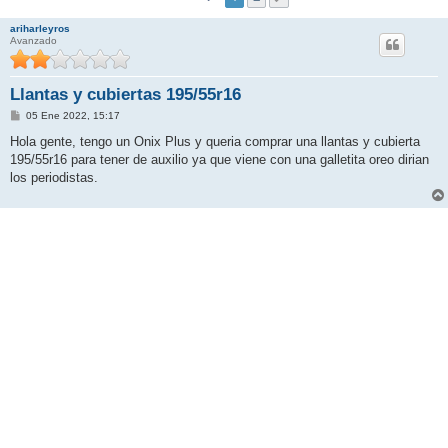
ariharleyros
Avanzado
Llantas y cubiertas 195/55r16
M
05 Ene 2022, 15:17
e
n
Hola gente, tengo un Onix Plus y queria comprar una llantas y cubierta
s
195/55r16 para tener de auxilio ya que viene con una galletita oreo dirian
a
j
los periodistas.
e