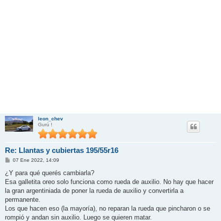
leon_chev
Gurú !
Re: Llantas y cubiertas 195/55r16
M
07 Ene 2022, 14:09
e
n
¿Y para qué querés cambiarla?
s
Esa galletita oreo solo funciona como rueda de auxilio. No hay que hacer
a
j
la gran argentiniada de poner la rueda de auxilio y convertirla a
e
permanente.
Los que hacen eso (la mayoría), no reparan la rueda que pincharon o se
rompió y andan sin auxilio. Luego se quieren matar.