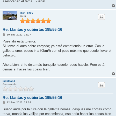
asesorar en el tema. Suerte!
leon_chev
Gurú !
Re: Llantas y cubiertas 195/55r16
M
10 Ene 2022, 12:27
e
n
Pues ahí está tu error.
s
Si llevas el auto sobre cargado; ya está cometiendo un error. Con la
a
j
galletita oreo, podes ir a 80km/h con el peso máximo que puede llevar el
e
vehículo.
Ahora bien, si te deja más tranquilo hacerlo; pues hacelo. Pero está
demás si haces las cosas bien.
jpabloakd
Arrancando
Re: Llantas y cubiertas 195/55r16
M
12 Ene 2022, 22:34
e
n
Bueno anda por la ruta con la galletita nomas, despues me contas como
s
te va, manda las valijas por encomienda, eso seria hacer las cosas bien
a