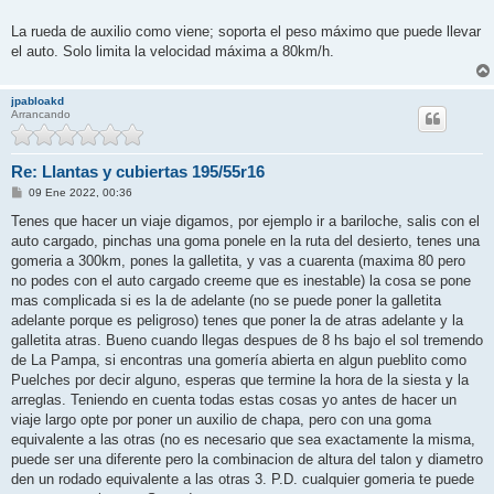
La rueda de auxilio como viene; soporta el peso máximo que puede llevar
el auto. Solo limita la velocidad máxima a 80km/h.
jpabloakd
Arrancando
Re: Llantas y cubiertas 195/55r16
M
09 Ene 2022, 00:36
e
n
Tenes que hacer un viaje digamos, por ejemplo ir a bariloche, salis con el
s
auto cargado, pinchas una goma ponele en la ruta del desierto, tenes una
a
j
gomeria a 300km, pones la galletita, y vas a cuarenta (maxima 80 pero
e
no podes con el auto cargado creeme que es inestable) la cosa se pone
mas complicada si es la de adelante (no se puede poner la galletita
adelante porque es peligroso) tenes que poner la de atras adelante y la
galletita atras. Bueno cuando llegas despues de 8 hs bajo el sol tremendo
de La Pampa, si encontras una gomería abierta en algun pueblito como
Puelches por decir alguno, esperas que termine la hora de la siesta y la
arreglas. Teniendo en cuenta todas estas cosas yo antes de hacer un
viaje largo opte por poner un auxilio de chapa, pero con una goma
equivalente a las otras (no es necesario que sea exactamente la misma,
puede ser una diferente pero la combinacion de altura del talon y diametro
den un rodado equivalente a las otras 3. P.D. cualquier gomeria te puede