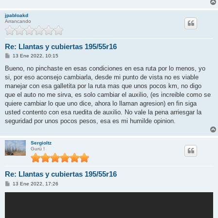
jpabloakd
Arrancando
Re: Llantas y cubiertas 195/55r16
M
13 Ene 2022, 10:15
e
n
Bueno, no pinchaste en esas condiciones en esa ruta por lo menos, yo
s
si, por eso aconsejo cambiarla, desde mi punto de vista no es viable
a
j
manejar con esa galletita por la ruta mas que unos pocos km, no digo
e
que el auto no me sirva, es solo cambiar el auxilio, (es increible como se
quiere cambiar lo que uno dice, ahora lo llaman agresion) en fin siga
usted contento con esa ruedita de auxilio. No vale la pena arriesgar la
seguridad por unos pocos pesos, esa es mi humilde opinion.
Sergioltz
Gurú !
Re: Llantas y cubiertas 195/55r16
M
13 Ene 2022, 17:26
e
n
s
a
j