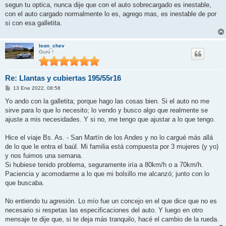
j
segun tu optica, nunca dije que con el auto sobrecargado es inestable,
e
con el auto cargado normalmente lo es, agrego mas, es inestable de por
si con esa galletita.
leon_chev
Gurú !
Re: Llantas y cubiertas 195/55r16
M
13 Ene 2022, 08:58
e
n
Yo ando con la galletita; porque hago las cosas bien. Si el auto no me
s
sirve para lo que lo necesito; lo vendo y busco algo que realmente se
a
j
ajuste a mis necesidades. Y si no, me tengo que ajustar a lo que tengo.
e
Hice el viaje Bs. As. - San Martín de los Andes y no lo cargué más allá
de lo que le entra el baúl. Mi familia está compuesta por 3 mujeres (y yo)
y nos fuimos una semana.
Si hubiese tenido problema, seguramente iría a 80km/h o a 70km/h.
Paciencia y acomodarme a lo que mi bolsillo me alcanzó; junto con lo
que buscaba.
No entiendo tu agresión. Lo mío fue un concejo en el que dice que no es
necesario si respetas las especificaciones del auto. Y luego en otro
mensaje te dije que, si te deja más tranquilo, hacé el cambio de la rueda.