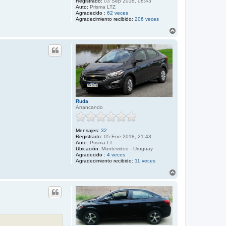
Registrado:
03 Sep 2018, 08:43
Auto:
Prisma LTZ
Agradecido :
62 veces
Agradecimiento recibido:
206 veces
A
r
r
i
b
a
Ruda
Arrancando
Mensajes:
32
Registrado:
05 Ene 2018, 21:43
Auto:
Prisma LT
Ubicación:
Montevideo - Uruguay
Agradecido :
4 veces
Agradecimiento recibido:
11 veces
A
r
r
i
b
a