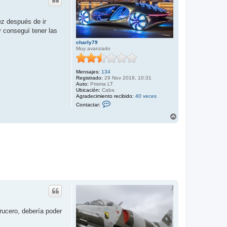
ez después de ir
y conseguí tener las
charly79
Muy avanzado
Mensajes:
134
Registrado:
29 Nov 2019, 10:31
Auto:
Prisma LT
Ubicación:
Caba
Agradecimiento recibido:
40 veces
C
Contactar:
o
n
A
t
r
a
r
c
i
t
b
a
r
a
c
h
a
r
l
y
7
9
rucero, debería poder