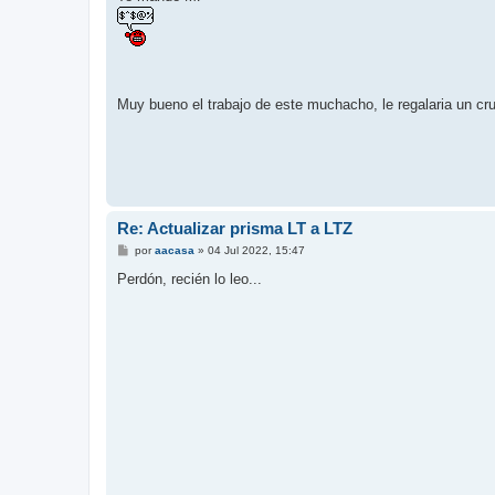
s
a
j
e
Muy bueno el trabajo de este muchacho, le regalaria un cru
Re: Actualizar prisma LT a LTZ
M
por
aacasa
»
04 Jul 2022, 15:47
e
n
Perdón, recién lo leo...
s
a
j
e