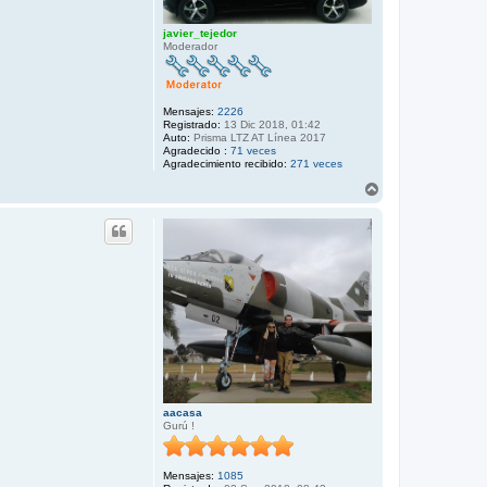
javier_tejedor
Moderador
Mensajes:
2226
Registrado:
13 Dic 2018, 01:42
Auto:
Prisma LTZ AT Línea 2017
Agradecido :
71 veces
Agradecimiento recibido:
271 veces
A
r
r
i
b
a
aacasa
Gurú !
Mensajes:
1085