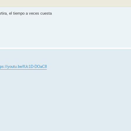
rtira, el tiempo a veces cuesta
tps://youtu.be/lUc1D-DOaC8