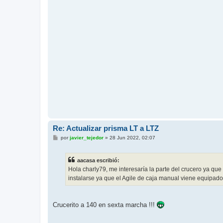
j
e
Re: Actualizar prisma LT a LTZ
M
por
javier_tejedor
»
28 Jun 2022, 02:07
e
n
s
aacasa escribió:
a
j
Hola charly79, me interesaría la parte del crucero ya qu
e
instalarse ya que el Agile de caja manual viene equipado c
Crucerito a 140 en sexta marcha !!!