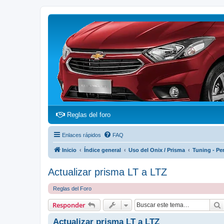
(Opens a new tab)
Reglas del foro
Enlaces rápidos
FAQ
Inicio
Índice general
Uso del Onix / Prisma
Tuning - Pe
Actualizar prisma LT a LTZ
Reglas del Foro
Responder
Actualizar prisma LT a LTZ