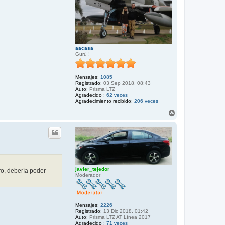
aacasa
Gurú !
Mensajes:
1085
Registrado:
03 Sep 2018, 08:43
Auto:
Prisma LTZ
Agradecido :
62 veces
Agradecimiento recibido:
206 veces
A
r
r
i
b
a
javier_tejedor
ro, debería poder
Moderador
Mensajes:
2226
Registrado:
13 Dic 2018, 01:42
Auto:
Prisma LTZ AT Línea 2017
Agradecido :
71 veces