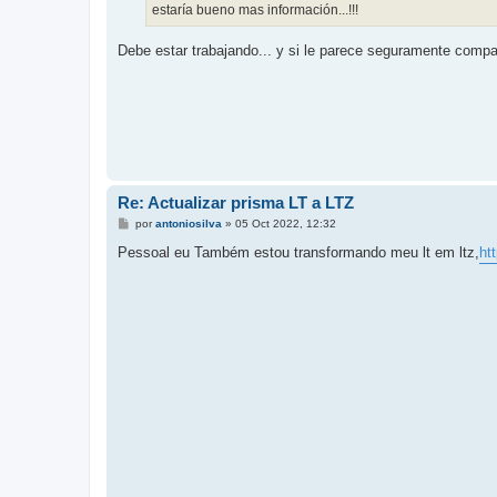
j
estaría bueno mas información...!!!
e
Debe estar trabajando... y si le parece seguramente compa
Re: Actualizar prisma LT a LTZ
M
por
antoniosilva
»
05 Oct 2022, 12:32
e
n
Pessoal eu Também estou transformando meu lt em ltz,
ht
s
a
j
e