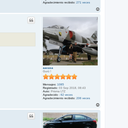
Agradecimiento recibido:
271 veces
A
r
r
i
b
a
aacasa
Gurú !
Mensajes:
1085
Registrado:
03 Sep 2018, 08:43
Auto:
Prisma LTZ
Agradecido :
62 veces
Agradecimiento recibido:
206 veces
A
r
r
i
b
a