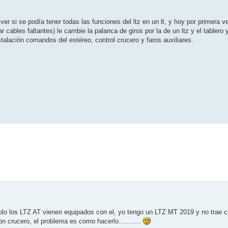
 si se podía tener todas las funciones del ltz en un lt, y hoy por primera v
 cables faltantes) le cambie la palanca de giros por la de un ltz y el tablero 
talación comandos del estéreo, control crucero y faros auxiliares.
solo los LTZ AT vienen equipados con el, yo tengo un LTZ MT 2019 y no trae c
n crucero, el problema es como hacerlo...........