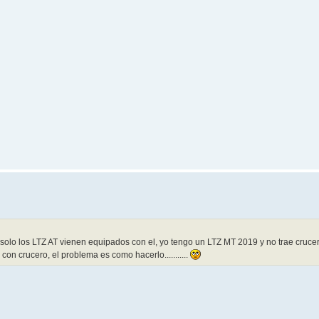
e solo los LTZ AT vienen equipados con el, yo tengo un LTZ MT 2019 y no trae cruce
on crucero, el problema es como hacerlo...........