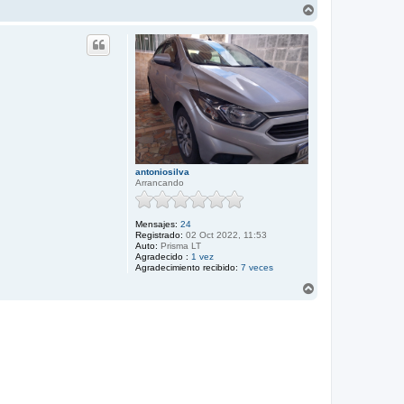
A
r
r
i
b
a
antoniosilva
Arrancando
Mensajes:
24
Registrado:
02 Oct 2022, 11:53
Auto:
Prisma LT
Agradecido :
1 vez
Agradecimiento recibido:
7 veces
A
r
r
i
b
a