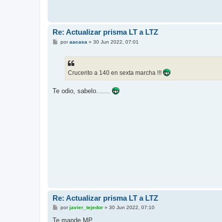
Re: Actualizar prisma LT a LTZ
M
por
aacasa
»
30 Jun 2022, 07:01
e
n
s
a
j
Crucerito a 140 en sexta marcha !!!
e
Te odio, sabelo.......
Re: Actualizar prisma LT a LTZ
M
por
javier_tejedor
»
30 Jun 2022, 07:10
e
n
Te mande MP