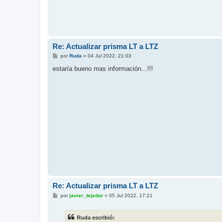
Re: Actualizar prisma LT a LTZ
M
por
Ruda
»
04 Jul 2022, 21:03
e
n
estaría bueno mas información...!!!
s
a
j
e
Re: Actualizar prisma LT a LTZ
M
por
javier_tejedor
»
05 Jul 2022, 17:21
e
n
s
Ruda escribió:
a