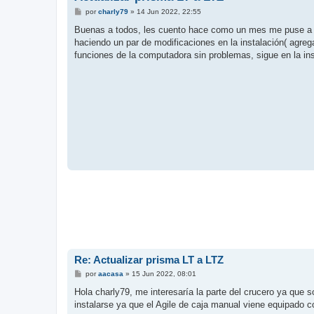
M
por
charly79
»
14 Jun 2022, 22:55
e
n
Buenas a todos, les cuento hace como un mes me puse a ver
s
haciendo un par de modificaciones en la instalación( agregar
a
j
funciones de la computadora sin problemas, sigue en la ins
e
Re: Actualizar prisma LT a LTZ
M
por
aacasa
»
15 Jun 2022, 08:01
e
n
Hola charly79, me interesaría la parte del crucero ya que 
s
instalarse ya que el Agile de caja manual viene equipado co
a