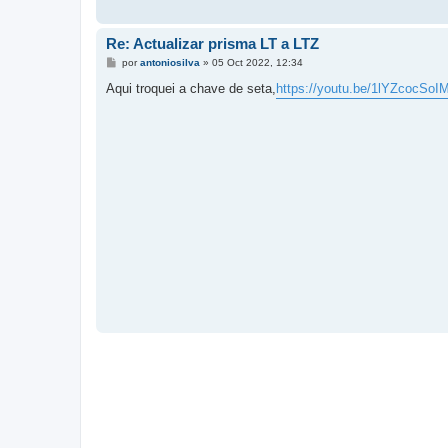
Re: Actualizar prisma LT a LTZ
M
por
antoniosilva
»
05 Oct 2022, 12:34
e
n
Aqui troquei a chave de seta,
https://youtu.be/1lYZcocSoI
s
a
j
e