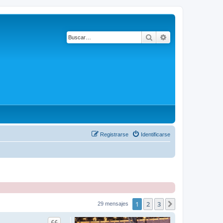
Buscar
Búsqueda avanza
Registrarse
Identificarse
1
2
3
Siguiente
29 mensajes