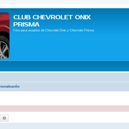
CLUB CHEVROLET ONIX
PRISMA
Foro para usuarios de Chevrolet Onix y Chevrolet Prisma
rsonalización
Buscar
Búsqueda avanzada