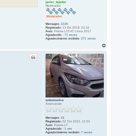
javier_tejedor
Moderador
Mensajes:
2226
Registrado:
13 Dic 2018, 01:42
Auto:
Prisma LTZ AT Línea 2017
Agradecido :
71 veces
Agradecimiento recibido:
271 veces
A
r
r
i
b
a
antoniosilva
Arrancando
Mensajes:
24
Registrado:
02 Oct 2022, 11:53
Auto:
Prisma LT
Agradecido :
1 vez
Agradecimiento recibido:
7 veces