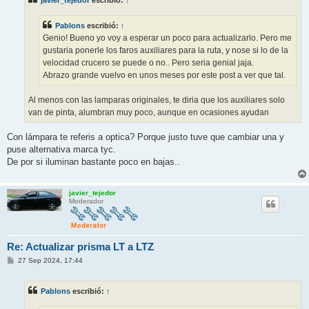
javier_tejedor
escribió:
↑
a
j
e
Pablons
escribió:
↑
Genio! Bueno yo voy a esperar un poco para actualizarlo. Pero me
gustaria ponerle los faros auxiliares para la ruta, y nose si lo de la
velocidad crucero se puede o no.. Pero seria genial jaja.
Abrazo grande vuelvo en unos meses por este post a ver que tal.
Al menos con las lamparas originales, te diria que los auxiliares solo
van de pinta, alumbran muy poco, aunque en ocasiones ayudan
Con lámpara te referis a optica? Porque justo tuve que cambiar una y
puse alternativa marca tyc.
De por si iluminan bastante poco en bajas..
javier_tejedor
Moderador
Re: Actualizar prisma LT a LTZ
M
27 Sep 2024, 17:44
e
n
s
Pablons
escribió:
↑
a
j