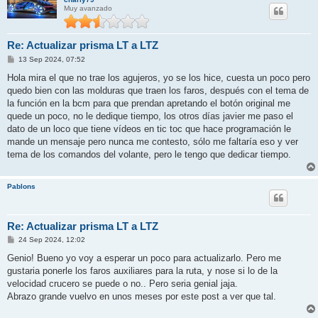
Muy avanzado
Re: Actualizar prisma LT a LTZ
M
13 Sep 2024, 07:52
e
n
Hola mira el que no trae los agujeros, yo se los hice, cuesta un poco pero
s
quedo bien con las molduras que traen los faros, después con el tema de
a
j
la función en la bcm para que prendan apretando el botón original me
e
quede un poco, no le dedique tiempo, los otros días javier me paso el
dato de un loco que tiene vídeos en tic toc que hace programación le
mande un mensaje pero nunca me contesto, sólo me faltaría eso y ver
tema de los comandos del volante, pero le tengo que dedicar tiempo.
Pablons
Re: Actualizar prisma LT a LTZ
M
24 Sep 2024, 12:02
e
n
Genio! Bueno yo voy a esperar un poco para actualizarlo. Pero me
s
gustaria ponerle los faros auxiliares para la ruta, y nose si lo de la
a
j
velocidad crucero se puede o no.. Pero seria genial jaja.
e
Abrazo grande vuelvo en unos meses por este post a ver que tal.