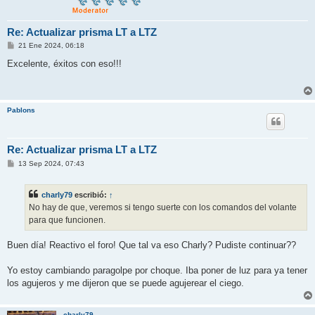
Re: Actualizar prisma LT a LTZ
M
21 Ene 2024, 06:18
e
n
Excelente, éxitos con eso!!!
s
a
j
e
Pablons
Re: Actualizar prisma LT a LTZ
M
13 Sep 2024, 07:43
e
n
s
charly79
escribió:
↑
a
j
No hay de que, veremos si tengo suerte con los comandos del volante
e
para que funcionen.
Buen día! Reactivo el foro! Que tal va eso Charly? Pudiste continuar??
Yo estoy cambiando paragolpe por choque. Iba poner de luz para ya tener
los agujeros y me dijeron que se puede agujerear el ciego.
charly79