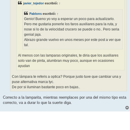
e
javier_tejedor
escribió:
↑
Pablons
escribió:
↑
Genio! Bueno yo voy a esperar un poco para actualizarlo.
Pero me gustaria ponerle los faros auxiliares para la ruta, y
nose si lo de la velocidad crucero se puede o no.. Pero seria
genial jaja.
Abrazo grande vuelvo en unos meses por este post a ver que
tal.
Al menos con las lamparas originales, te diria que los auxiliares
solo van de pinta, alumbran muy poco, aunque en ocasiones
ayudan
Con lámpara te referis a optica? Porque justo tuve que cambiar una y
puse alternativa marca tyc.
De por si iluminan bastante poco en bajas..
Correcto a la lamparita, mientras reemplaces por una del mismo tipo esta
correcto, va a durar lo que la suerte diga.