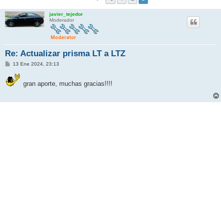
javier_tejedor
Moderador
Re: Actualizar prisma LT a LTZ
M
13 Ene 2024, 23:13
e
n
s
gran aporte, muchas gracias!!!!
a
j
e