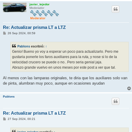
javier_tejedor
Moderador
Re: Actualizar prisma LT a LTZ
M
26 Sep 2024, 00:59
e
n
s
Pablons
escribió:
↑
a
j
Genio! Bueno yo voy a esperar un poco para actualizarlo. Pero me
e
gustaria ponerle los faros auxiliares para la ruta, y nose si lo de la
velocidad crucero se puede o no.. Pero seria genial jaja.
Abrazo grande vuelvo en unos meses por este post a ver que tal.
Al menos con las lamparas originales, te diria que los auxiliares solo van
de pinta, alumbran muy poco, aunque en ocasiones ayudan
Pablons
Re: Actualizar prisma LT a LTZ
M
27 Sep 2024, 00:21
e
n
s