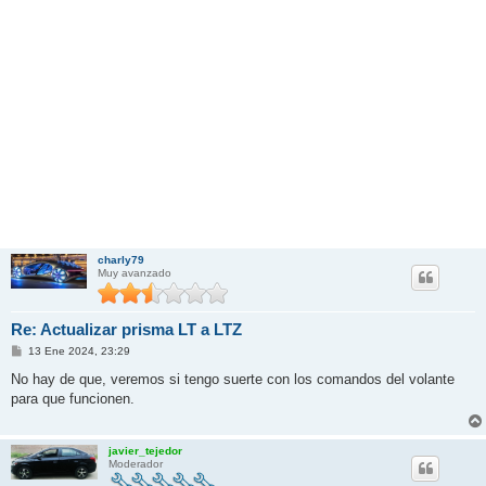
charly79
Muy avanzado
Re: Actualizar prisma LT a LTZ
M
13 Ene 2024, 23:29
e
n
No hay de que, veremos si tengo suerte con los comandos del volante
s
para que funcionen.
a
j
e
javier_tejedor
Moderador