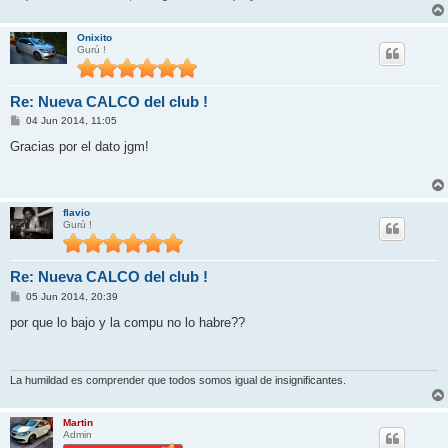
Onixito
Gurú !
Re: Nueva CALCO del club !
M
04 Jun 2014, 11:05
e
n
Gracias por el dato jgm!
s
a
j
e
flavio
Gurú !
Re: Nueva CALCO del club !
M
05 Jun 2014, 20:39
e
n
por que lo bajo y la compu no lo habre??
s
a
j
e
La humildad es comprender que todos somos igual de insignificantes.
Martin
Admin