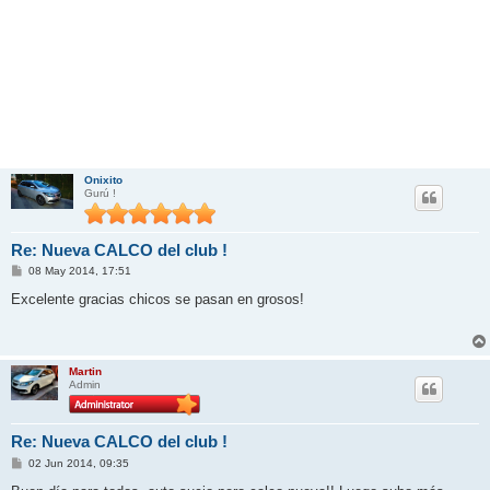
Onixito
Gurú !
Re: Nueva CALCO del club !
M
08 May 2014, 17:51
e
n
Excelente gracias chicos se pasan en grosos!
s
a
j
e
Martin
Admin
Re: Nueva CALCO del club !
M
02 Jun 2014, 09:35
e
n