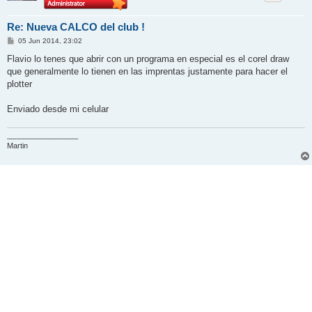
Re: Nueva CALCO del club !
M
05 Jun 2014, 23:02
e
n
Flavio lo tenes que abrir con un programa en especial es el corel draw
s
que generalmente lo tienen en las imprentas justamente para hacer el
a
j
plotter
e
Enviado desde mi celular
_________________
Martin