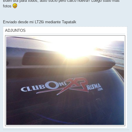
Buen día para todos, auto sucio pero calco nueva!! Luego subo más
s
fotos
a
j
e
Enviado desde mi LT26i mediante Tapatalk
ADJUNTOS