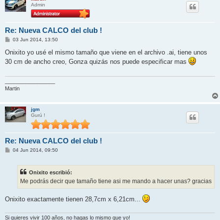
Admin
Re: Nueva CALCO del club !
M
03 Jun 2014, 13:50
e
n
Onixito yo usé el mismo tamaño que viene en el archivo .ai, tiene unos
s
30 cm de ancho creo, Gonza quizás nos puede especificar mas
a
j
e
_________________
Martin
jgm
Gurú !
Re: Nueva CALCO del club !
M
04 Jun 2014, 09:50
e
n
s
Onixito escribió:
a
j
Me podrás decir que tamaño tiene asi me mando a hacer unas? gracias
e
Onixito exactamente tienen 28,7cm x 6,21cm...
Si quieres vivir 100 años, no hagas lo mismo que yo!