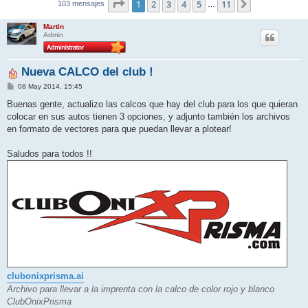
Página
1
de
11
1
2
3
4
5
11
Siguiente
103 mensajes
…
Martin
Admin
Nueva CALCO del club !
M
08 May 2014, 15:45
e
n
Buenas gente, actualizo las calcos que hay del club para los que quieran
s
colocar en sus autos tienen 3 opciones, y adjunto también los archivos
a
j
en formato de vectores para que puedan llevar a plotear!
e
Saludos para todos !!
clubonixprisma.ai
Archivo para llevar a la imprenta con la calco de color rojo y blanco
ClubOnixPrisma