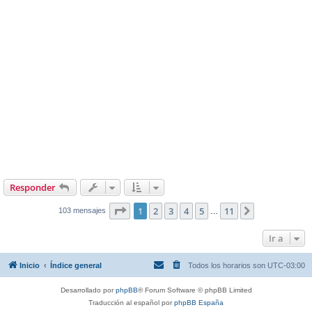
Responder
Página
1
de
11
1
2
3
4
5
11
Siguiente
103 mensajes
…
Ir a
Inicio
Índice general
Todos los horarios son
UTC-03:00
Desarrollado por
phpBB
® Forum Software © phpBB Limited
Traducción al español por
phpBB España