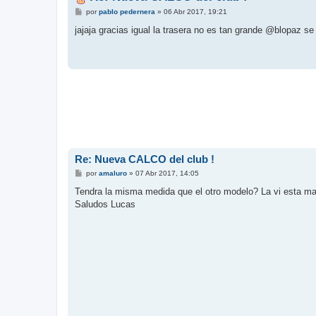
M
por
pablo pedernera
»
06 Abr 2017, 19:21
e
n
jajaja gracias igual la trasera no es tan grande @blopaz se 
s
a
j
e
Re: Nueva CALCO del club !
M
por
amaluro
»
07 Abr 2017, 14:05
e
n
Tendra la misma medida que el otro modelo? La vi esta mañ
s
Saludos Lucas
a
j
e