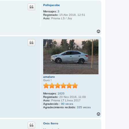
a
r
c
Pollojacobe
i
t
b
Mensajes:
3
a
Registrado:
15 Abr 2018, 12:51
r
a
Auto:
Prisma LS / Joy
M
a
r
t
A
i
r
n
r
i
b
a
amaluro
Gurú !
Mensajes:
1620
Registrado:
20 Nov 2016, 11:09
Auto:
Prisma LT Línea 2017
Agradecido :
90 veces
Agradecimiento recibido:
335 veces
A
r
r
Onix fierro
i