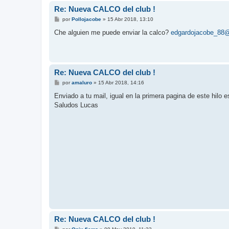
Re: Nueva CALCO del club !
M
por
Pollojacobe
»
15 Abr 2018, 13:10
e
n
Che alguien me puede enviar la calco?
edgardojacobe_88
s
a
j
e
Re: Nueva CALCO del club !
M
por
amaluro
»
15 Abr 2018, 14:16
e
n
Enviado a tu mail, igual en la primera pagina de este hilo e
s
Saludos Lucas
a
j
e
Re: Nueva CALCO del club !
M