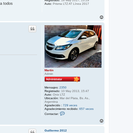
Registrado:
18 May 2017, 13:29
r
a
 a todos
Auto:
Prisma LTZ AT Línea 2017
M
a
r
t
A
i
r
n
r
i
b
a
Martin
Admin
Mensajes:
2350
Registrado:
10 May 2013, 15:47
Auto:
Onix LTZ
Ubicación:
Mar del Plata, Bs. As.,
Argentina
Agradecido :
729 veces
Agradecimiento recibido:
657 veces
C
Contactar:
o
n
A
t
r
a
r
c
Guillermo 2012