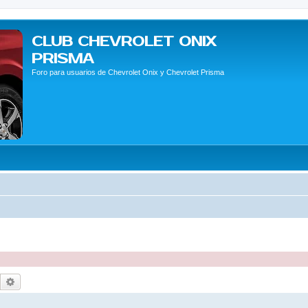
CLUB CHEVROLET ONIX
PRISMA
Foro para usuarios de Chevrolet Onix y Chevrolet Prisma
Buscar
Búsqueda avanzada