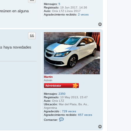
i
t
b
Mensajes:
5
a
Registrado:
19 Jun 2017, 14:36
r
a
 reúnen en alguna
Auto:
Onix LTZ Línea 2017
M
Agradecimiento recibido:
a
2 veces
r
t
A
i
r
n
r
i
b
a
nas haya novedades
Martin
Admin
Mensajes:
2350
Registrado:
10 May 2013, 15:47
Auto:
Onix LTZ
Ubicación:
Mar del Plata, Bs. As.,
Argentina
Agradecido :
729 veces
Agradecimiento recibido:
657 veces
C
Contactar:
o
n
A
t
r