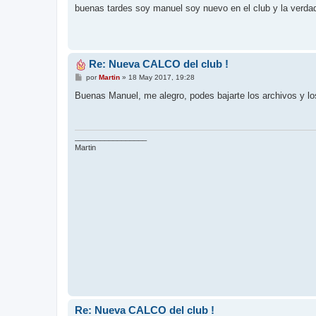
n
buenas tardes soy manuel soy nuevo en el club y la verd
s
a
j
e
Re: Nueva CALCO del club !
M
por
Martin
»
18 May 2017, 19:28
e
n
Buenas Manuel, me alegro, podes bajarte los archivos y los
s
a
j
e
_________________
Martin
Re: Nueva CALCO del club !