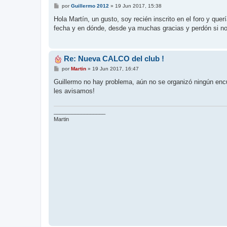
M
por
Guillermo 2012
»
19 Jun 2017, 15:38
e
n
Hola Martín, un gusto, soy recién inscrito en el foro y qu
s
fecha y en dónde, desde ya muchas gracias y perdón si no 
a
j
e
Re: Nueva CALCO del club !
M
por
Martin
»
19 Jun 2017, 16:47
e
n
Guillermo no hay problema, aún no se organizó ningún enc
s
les avisamos!
a
j
e
_________________
Martin