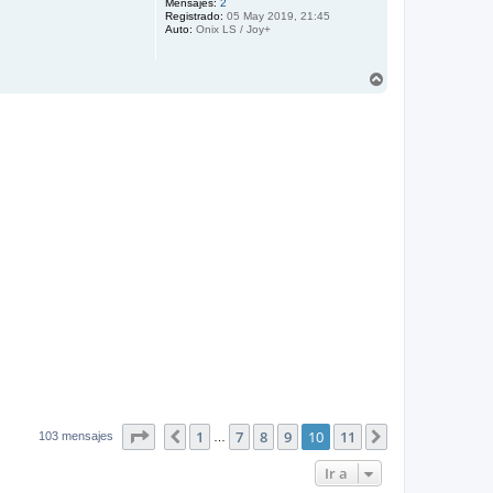
b
Mensajes:
2
Registrado:
05 May 2019, 21:45
a
Auto:
Onix LS / Joy+
A
r
r
i
b
a
Página
10
de
11
1
7
8
9
10
11
Anterior
Siguiente
103 mensajes
…
Ir a