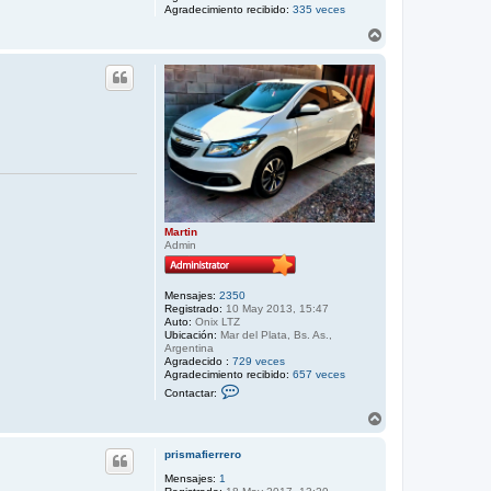
Agradecimiento recibido:
335 veces
A
r
r
i
b
a
Martin
Admin
Mensajes:
2350
Registrado:
10 May 2013, 15:47
Auto:
Onix LTZ
Ubicación:
Mar del Plata, Bs. As.,
Argentina
Agradecido :
729 veces
Agradecimiento recibido:
657 veces
C
Contactar:
o
n
A
t
r
a
r
c
prismafierrero
i
t
b
Mensajes:
1
a