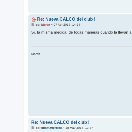
Re: Nueva CALCO del club !
M
por
Martin
»
07 Abr 2017, 14:24
e
n
Si, la misma medida, de todas maneras cuando la llevan a
s
a
j
e
_________________
Martin
Re: Nueva CALCO del club !
M
por
prismafierrero
»
18 May 2017, 13:37
e