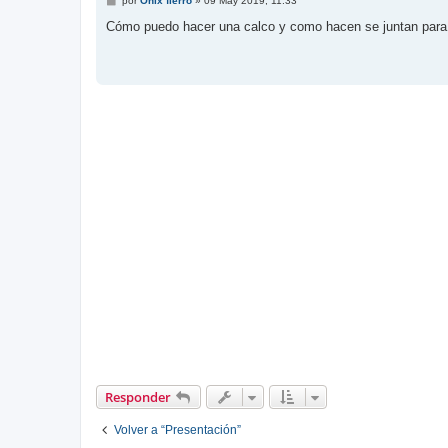
por
Onix fierro
»
09 May 2019, 11:33
e
n
Cómo puedo hacer una calco y como hacen se juntan para 
s
a
j
e
Responder
Volver a “Presentación”