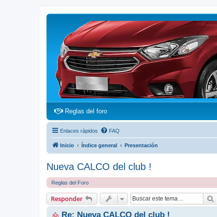
(Opens a new tab)
Reglas del foro
Enlaces rápidos
FAQ
Inicio
Índice general
Presentación
Nueva CALCO del club !
Reglas del Foro
Responder
Re: Nueva CALCO del club !