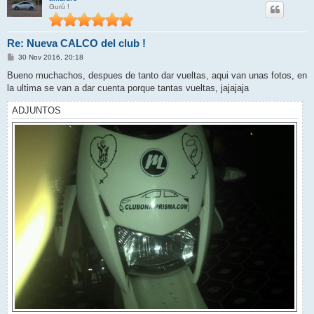
Gurú !
Re: Nueva CALCO del club !
M
30 Nov 2016, 20:18
e
n
Bueno muchachos, despues de tanto dar vueltas, aqui van unas fotos, en
s
la ultima se van a dar cuenta porque tantas vueltas, jajajaja
a
j
e
ADJUNTOS