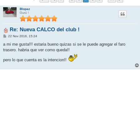
Blopaz
Gurú !
Re: Nueva CALCO del club !
M
22 Nov 2016, 15:24
e
n
a mi me gusta!!! estaria bueno quizas si se le puede agregar el faro
s
trasero. habria que ver como queda!!
a
j
e
pero lo que cuenta es la intencion!!