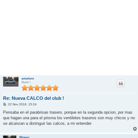
amaluro
Gurú !
Re: Nueva CALCO del club !
M
22 Nov 2016, 15:24
e
n
Pensaba en el parabrisas trasero, porque en la segunda opcion, por mas
s
que hagan una para el prisma los ventiletes traseros son muy chicos y no
a
j
se alcanzan a distinguir las calcos, a mi entender
e
Blopaz