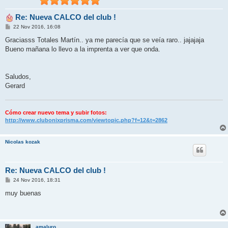
Re: Nueva CALCO del club !
M
22 Nov 2016, 16:08
e
n
Graciasss Totales Martín.. ya me parecía que se veía raro.. jajajaja
s
Bueno mañana lo llevo a la imprenta a ver que onda.
a
j
e
Saludos,
Gerard
Cómo crear nuevo tema y subir fotos:
http://www.clubonixprisma.com/viewtopic.php?f=12&t=2862
Nicolas kozak
Re: Nueva CALCO del club !
M
24 Nov 2016, 18:31
e
n
muy buenas
s
a
j
e
amaluro