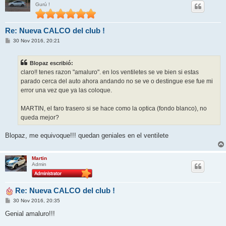
Gurú !
Re: Nueva CALCO del club !
M
30 Nov 2016, 20:21
e
n
s
Blopaz escribió:
a
j
claro!! tenes razon "amaluro". en los ventiletes se ve bien si estas
e
parado cerca del auto ahora andando no se ve o destingue ese fue mi
error una vez que ya las coloque.
MARTIN, el faro trasero si se hace como la optica (fondo blanco), no
queda mejor?
Blopaz, me equivoque!!! quedan geniales en el ventilete
Martin
Admin
Re: Nueva CALCO del club !
M
30 Nov 2016, 20:35
e
n
Genial amaluro!!!
s
a