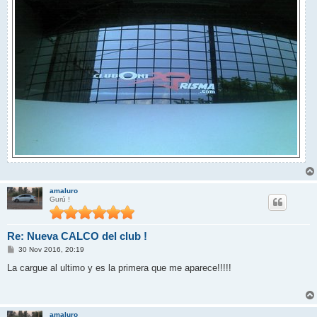
amaluro
Gurú !
Re: Nueva CALCO del club !
M
30 Nov 2016, 20:19
e
n
La cargue al ultimo y es la primera que me aparece!!!!!
s
a
j
e
amaluro