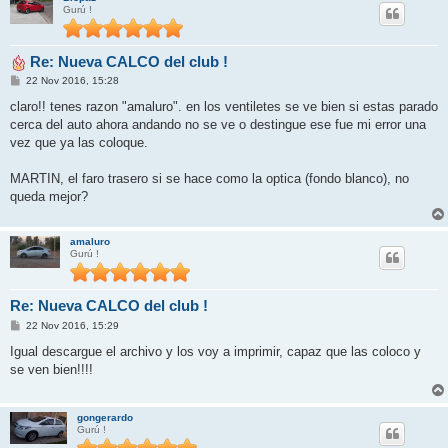
Gurú !
Re: Nueva CALCO del club !
M
22 Nov 2016, 15:28
e
n
claro!! tenes razon "amaluro". en los ventiletes se ve bien si estas parado
s
cerca del auto ahora andando no se ve o destingue ese fue mi error una
a
j
vez que ya las coloque.
e
MARTIN, el faro trasero si se hace como la optica (fondo blanco), no
queda mejor?
amaluro
Gurú !
Re: Nueva CALCO del club !
M
22 Nov 2016, 15:29
e
n
Igual descargue el archivo y los voy a imprimir, capaz que las coloco y
s
se ven bien!!!!
a
j
e
gongerardo
Gurú !